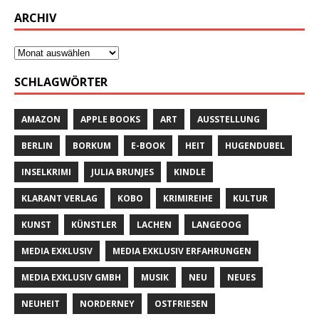
ARCHIV
SCHLAGWÖRTER
AMAZON
APPLE BOOKS
ART
AUSSTELLUNG
BERLIN
BORKUM
E-BOOK
HEIT
HUGENDUBEL
INSELKRIMI
JULIA BRUNJES
KINDLE
KLARANT VERLAG
KOBO
KRIMIREIHE
KULTUR
KUNST
KÜNSTLER
LACHEN
LANGEOOG
MEDIA EXKLUSIV
MEDIA EXKLUSIV ERFAHRUNGEN
MEDIA EXKLUSIV GMBH
MUSIK
NEU
NEUES
NEUHEIT
NORDERNEY
OSTFRIESEN