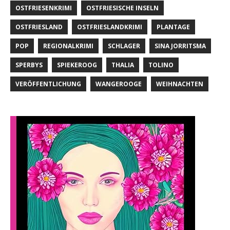
OSTFRIESENKRIMI
OSTFRIESISCHE INSELN
OSTFRIESLAND
OSTFRIESLANDKRIMI
PLANTAGE
POP
REGIONALKRIMI
SCHLAGER
SINA JORRITSMA
SPERBYS
SPIEKEROOG
THALIA
TOLINO
VERÖFFENTLICHUNG
WANGEROOGE
WEIHNACHTEN