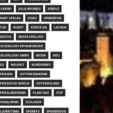
ELKRIMI
JULIA BRUNJES
KINDLE
RANT VERLAG
KOBO
KRIMIREIHE
TUR
KUNST
KÜNSTLER
LACHEN
NGEOOG
MEDIA EXKLUSIV
IA EXKLUSIV ERFAHRUNGEN
IA EXKLUSIV GMBH
MUSIK
NEU
ES
NEUHEIT
NORDERNEY
FRIESEN
OSTFRIESENKRIMI
FRIESISCHE INSELN
OSTFRIESLAND
FRIESLANDKRIMI
PLANTAGE
POP
IONALKRIMI
SCHLAGER
A JORRITSMA
SPERBYS
SPIEKEROOG