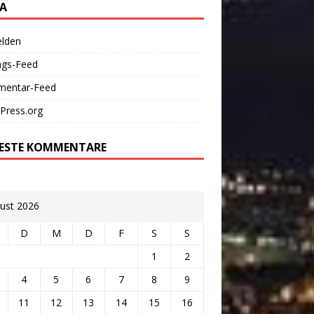
A
lden
ags-Feed
entar-Feed
Press.org
ESTE KOMMENTARE
ust 2026
D
M
D
F
S
S
1
2
4
5
6
7
8
9
11
12
13
14
15
16