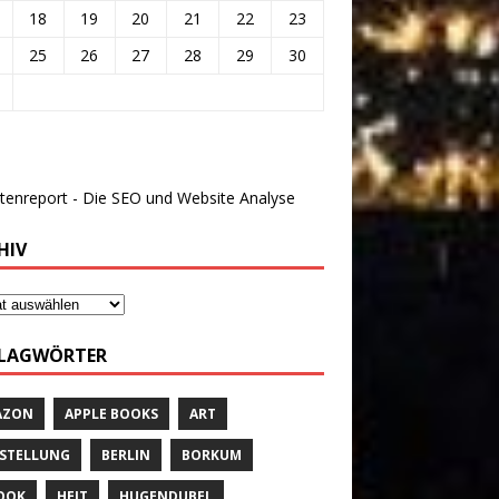
18
19
20
21
22
23
25
26
27
28
29
30
HIV
LAGWÖRTER
AZON
APPLE BOOKS
ART
STELLUNG
BERLIN
BORKUM
OOK
HEIT
HUGENDUBEL