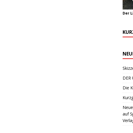
Der L
KUR
NEU
Skizz
DER 
Die K
Kurzg
Neuer
auf S
Verla