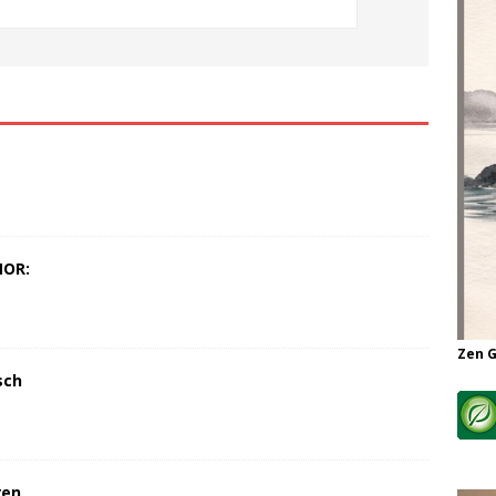
MOR:
Zen 
sch
ren