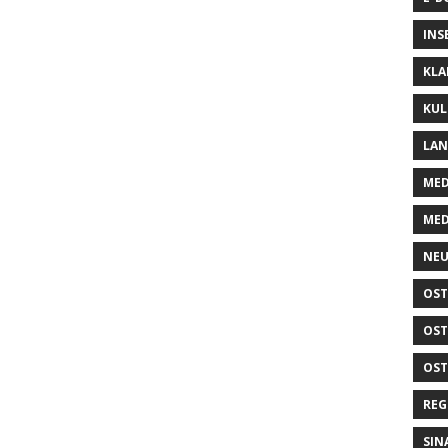
INS
KLA
KUL
LA
MED
MED
NEU
OST
OST
OST
REG
SIN