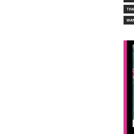
THA
WA