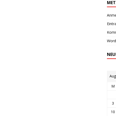
MET
Anme
Eintr
Komm
Word
NEU
Aug
M
3
10