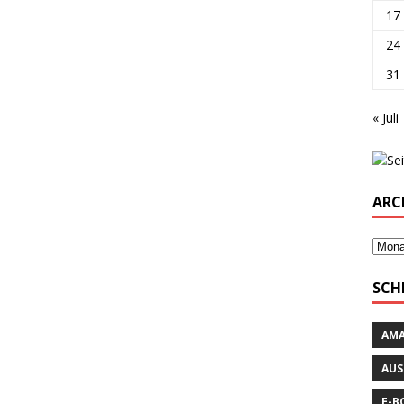
17
24
31
« Juli
ARC
SCH
AM
AUS
E-B