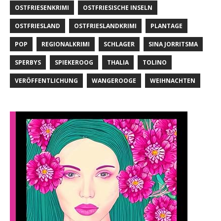
OSTFRIESENKRIMI
OSTFRIESISCHE INSELN
OSTFRIESLAND
OSTFRIESLANDKRIMI
PLANTAGE
POP
REGIONALKRIMI
SCHLAGER
SINA JORRITSMA
SPERBYS
SPIEKEROOG
THALIA
TOLINO
VERÖFFENTLICHUNG
WANGEROOGE
WEIHNACHTEN