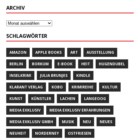
ARCHIV
SCHLAGWÖRTER
AMAZON
APPLE BOOKS
ART
AUSSTELLUNG
BERLIN
BORKUM
E-BOOK
HEIT
HUGENDUBEL
INSELKRIMI
JULIA BRUNJES
KINDLE
KLARANT VERLAG
KOBO
KRIMIREIHE
KULTUR
KUNST
KÜNSTLER
LACHEN
LANGEOOG
MEDIA EXKLUSIV
MEDIA EXKLUSIV ERFAHRUNGEN
MEDIA EXKLUSIV GMBH
MUSIK
NEU
NEUES
NEUHEIT
NORDERNEY
OSTFRIESEN