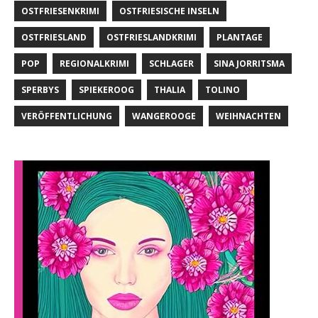
OSTFRIESENKRIMI
OSTFRIESISCHE INSELN
OSTFRIESLAND
OSTFRIESLANDKRIMI
PLANTAGE
POP
REGIONALKRIMI
SCHLAGER
SINA JORRITSMA
SPERBYS
SPIEKEROOG
THALIA
TOLINO
VERÖFFENTLICHUNG
WANGEROOGE
WEIHNACHTEN