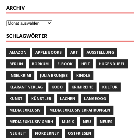
ARCHIV
SCHLAGWÖRTER
AMAZON
APPLE BOOKS
ART
AUSSTELLUNG
BERLIN
BORKUM
E-BOOK
HEIT
HUGENDUBEL
INSELKRIMI
JULIA BRUNJES
KINDLE
KLARANT VERLAG
KOBO
KRIMIREIHE
KULTUR
KUNST
KÜNSTLER
LACHEN
LANGEOOG
MEDIA EXKLUSIV
MEDIA EXKLUSIV ERFAHRUNGEN
MEDIA EXKLUSIV GMBH
MUSIK
NEU
NEUES
NEUHEIT
NORDERNEY
OSTFRIESEN