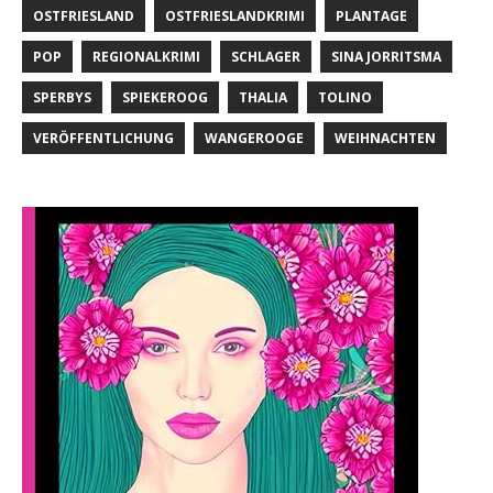
OSTFRIESLAND
OSTFRIESLANDKRIMI
PLANTAGE
POP
REGIONALKRIMI
SCHLAGER
SINA JORRITSMA
SPERBYS
SPIEKEROOG
THALIA
TOLINO
VERÖFFENTLICHUNG
WANGEROOGE
WEIHNACHTEN