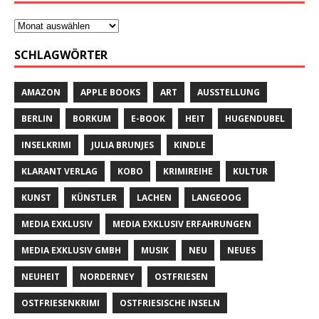
SCHLAGWÖRTER
AMAZON
APPLE BOOKS
ART
AUSSTELLUNG
BERLIN
BORKUM
E-BOOK
HEIT
HUGENDUBEL
INSELKRIMI
JULIA BRUNJES
KINDLE
KLARANT VERLAG
KOBO
KRIMIREIHE
KULTUR
KUNST
KÜNSTLER
LACHEN
LANGEOOG
MEDIA EXKLUSIV
MEDIA EXKLUSIV ERFAHRUNGEN
MEDIA EXKLUSIV GMBH
MUSIK
NEU
NEUES
NEUHEIT
NORDERNEY
OSTFRIESEN
OSTFRIESENKRIMI
OSTFRIESISCHE INSELN