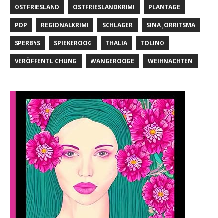
OSTFRIESLAND
OSTFRIESLANDKRIMI
PLANTAGE
POP
REGIONALKRIMI
SCHLAGER
SINA JORRITSMA
SPERBYS
SPIEKEROOG
THALIA
TOLINO
VERÖFFENTLICHUNG
WANGEROOGE
WEIHNACHTEN