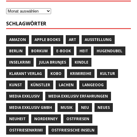
SCHLAGWÖRTER
AMAZON
APPLE BOOKS
ART
AUSSTELLUNG
BERLIN
BORKUM
E-BOOK
HEIT
HUGENDUBEL
INSELKRIMI
JULIA BRUNJES
KINDLE
KLARANT VERLAG
KOBO
KRIMIREIHE
KULTUR
KUNST
KÜNSTLER
LACHEN
LANGEOOG
MEDIA EXKLUSIV
MEDIA EXKLUSIV ERFAHRUNGEN
MEDIA EXKLUSIV GMBH
MUSIK
NEU
NEUES
NEUHEIT
NORDERNEY
OSTFRIESEN
OSTFRIESENKRIMI
OSTFRIESISCHE INSELN