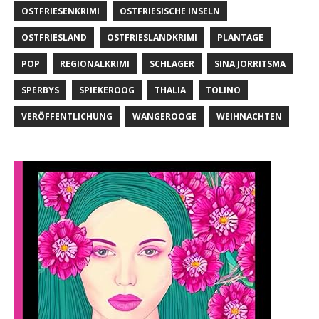
OSTFRIESENKRIMI
OSTFRIESISCHE INSELN
OSTFRIESLAND
OSTFRIESLANDKRIMI
PLANTAGE
POP
REGIONALKRIMI
SCHLAGER
SINA JORRITSMA
SPERBYS
SPIEKEROOG
THALIA
TOLINO
VERÖFFENTLICHUNG
WANGEROOGE
WEIHNACHTEN