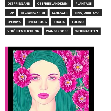
OSTFRIESLAND
OSTFRIESLANDKRIMI
PLANTAGE
POP
REGIONALKRIMI
SCHLAGER
SINA JORRITSMA
SPERBYS
SPIEKEROOG
THALIA
TOLINO
VERÖFFENTLICHUNG
WANGEROOGE
WEIHNACHTEN