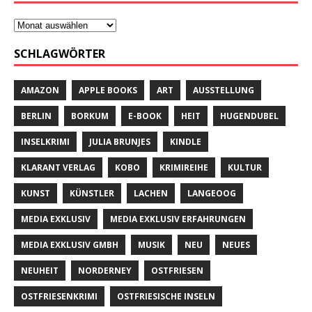
SCHLAGWÖRTER
AMAZON
APPLE BOOKS
ART
AUSSTELLUNG
BERLIN
BORKUM
E-BOOK
HEIT
HUGENDUBEL
INSELKRIMI
JULIA BRUNJES
KINDLE
KLARANT VERLAG
KOBO
KRIMIREIHE
KULTUR
KUNST
KÜNSTLER
LACHEN
LANGEOOG
MEDIA EXKLUSIV
MEDIA EXKLUSIV ERFAHRUNGEN
MEDIA EXKLUSIV GMBH
MUSIK
NEU
NEUES
NEUHEIT
NORDERNEY
OSTFRIESEN
OSTFRIESENKRIMI
OSTFRIESISCHE INSELN