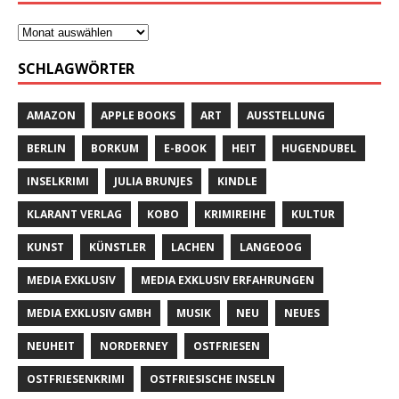
SCHLAGWÖRTER
AMAZON
APPLE BOOKS
ART
AUSSTELLUNG
BERLIN
BORKUM
E-BOOK
HEIT
HUGENDUBEL
INSELKRIMI
JULIA BRUNJES
KINDLE
KLARANT VERLAG
KOBO
KRIMIREIHE
KULTUR
KUNST
KÜNSTLER
LACHEN
LANGEOOG
MEDIA EXKLUSIV
MEDIA EXKLUSIV ERFAHRUNGEN
MEDIA EXKLUSIV GMBH
MUSIK
NEU
NEUES
NEUHEIT
NORDERNEY
OSTFRIESEN
OSTFRIESENKRIMI
OSTFRIESISCHE INSELN