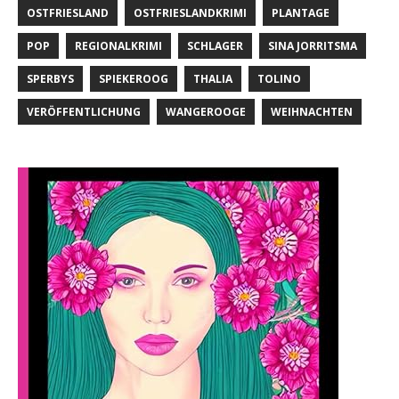
OSTFRIESLAND
OSTFRIESLANDKRIMI
PLANTAGE
POP
REGIONALKRIMI
SCHLAGER
SINA JORRITSMA
SPERBYS
SPIEKEROOG
THALIA
TOLINO
VERÖFFENTLICHUNG
WANGEROOGE
WEIHNACHTEN