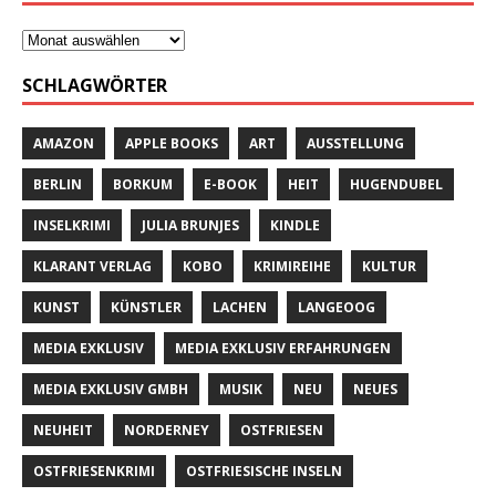
SCHLAGWÖRTER
AMAZON
APPLE BOOKS
ART
AUSSTELLUNG
BERLIN
BORKUM
E-BOOK
HEIT
HUGENDUBEL
INSELKRIMI
JULIA BRUNJES
KINDLE
KLARANT VERLAG
KOBO
KRIMIREIHE
KULTUR
KUNST
KÜNSTLER
LACHEN
LANGEOOG
MEDIA EXKLUSIV
MEDIA EXKLUSIV ERFAHRUNGEN
MEDIA EXKLUSIV GMBH
MUSIK
NEU
NEUES
NEUHEIT
NORDERNEY
OSTFRIESEN
OSTFRIESENKRIMI
OSTFRIESISCHE INSELN