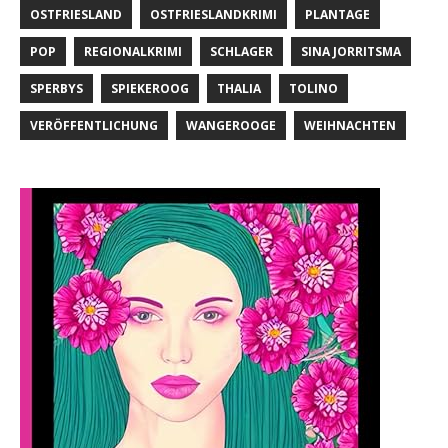
OSTFRIESLAND
OSTFRIESLANDKRIMI
PLANTAGE
POP
REGIONALKRIMI
SCHLAGER
SINA JORRITSMA
SPERBYS
SPIEKEROOG
THALIA
TOLINO
VERÖFFENTLICHUNG
WANGEROOGE
WEIHNACHTEN