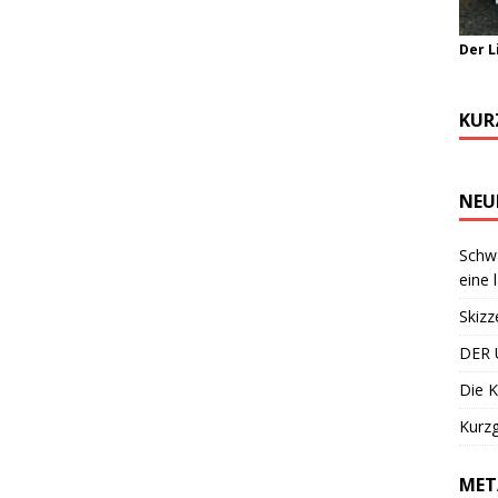
Der L
KUR
NEU
Schwa
eine 
Skizz
DER 
Die K
Kurzg
MET