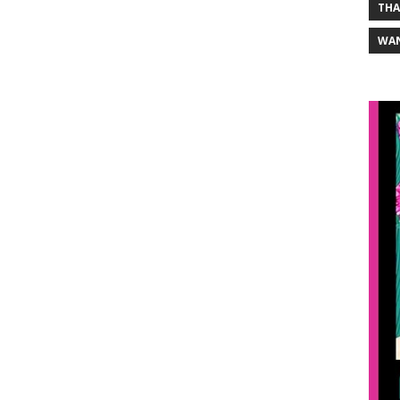
THA
WA