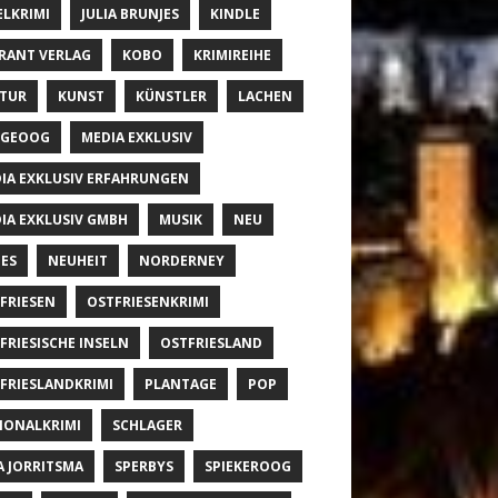
ELKRIMI
JULIA BRUNJES
KINDLE
RANT VERLAG
KOBO
KRIMIREIHE
TUR
KUNST
KÜNSTLER
LACHEN
NGEOOG
MEDIA EXKLUSIV
IA EXKLUSIV ERFAHRUNGEN
IA EXKLUSIV GMBH
MUSIK
NEU
ES
NEUHEIT
NORDERNEY
FRIESEN
OSTFRIESENKRIMI
FRIESISCHE INSELN
OSTFRIESLAND
FRIESLANDKRIMI
PLANTAGE
POP
IONALKRIMI
SCHLAGER
A JORRITSMA
SPERBYS
SPIEKEROOG