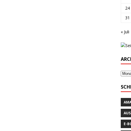
24
31
« Juli
ARC
SCH
AM
AUS
E-B