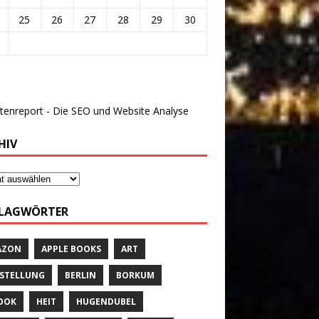
25
26
27
28
29
30
HIV
LAGWÖRTER
AZON
APPLE BOOKS
ART
STELLUNG
BERLIN
BORKUM
OOK
HEIT
HUGENDUBEL