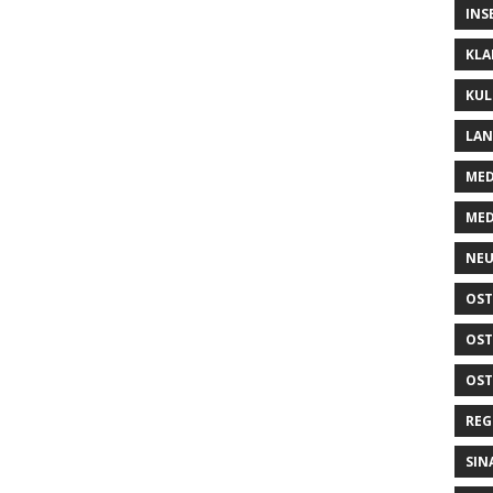
INS
KLA
KUL
LA
MED
MED
NEU
OST
OST
OST
REG
SIN