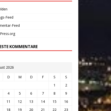
lden
ags-Feed
entar-Feed
Press.org
ESTE KOMMENTARE
ust 2026
D
M
D
F
S
S
1
2
4
5
6
7
8
9
11
12
13
14
15
16
18
19
20
21
22
23