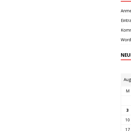
Anme
Eintr
Komm
Word
NEU
Aug
M
3
10
17