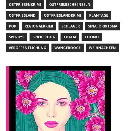
OSTFRIESENKRIMI
OSTFRIESISCHE INSELN
OSTFRIESLAND
OSTFRIESLANDKRIMI
PLANTAGE
POP
REGIONALKRIMI
SCHLAGER
SINA JORRITSMA
SPERBYS
SPIEKEROOG
THALIA
TOLINO
VERÖFFENTLICHUNG
WANGEROOGE
WEIHNACHTEN