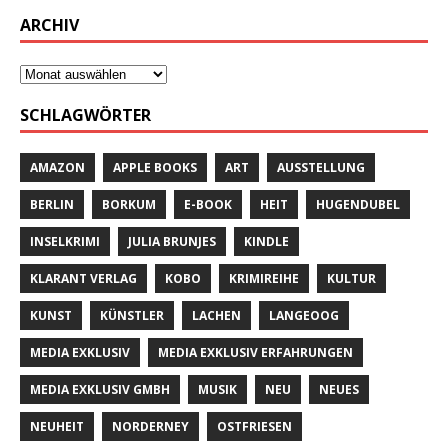
ARCHIV
SCHLAGWÖRTER
AMAZON
APPLE BOOKS
ART
AUSSTELLUNG
BERLIN
BORKUM
E-BOOK
HEIT
HUGENDUBEL
INSELKRIMI
JULIA BRUNJES
KINDLE
KLARANT VERLAG
KOBO
KRIMIREIHE
KULTUR
KUNST
KÜNSTLER
LACHEN
LANGEOOG
MEDIA EXKLUSIV
MEDIA EXKLUSIV ERFAHRUNGEN
MEDIA EXKLUSIV GMBH
MUSIK
NEU
NEUES
NEUHEIT
NORDERNEY
OSTFRIESEN