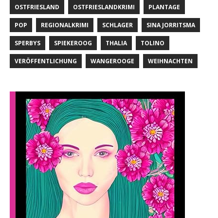
OSTFRIESLAND
OSTFRIESLANDKRIMI
PLANTAGE
POP
REGIONALKRIMI
SCHLAGER
SINA JORRITSMA
SPERBYS
SPIEKEROOG
THALIA
TOLINO
VERÖFFENTLICHUNG
WANGEROOGE
WEIHNACHTEN