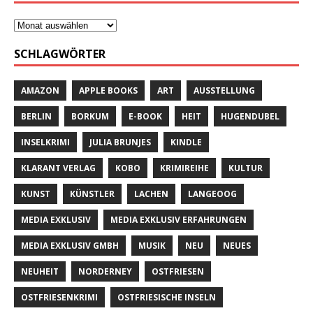
SCHLAGWÖRTER
AMAZON
APPLE BOOKS
ART
AUSSTELLUNG
BERLIN
BORKUM
E-BOOK
HEIT
HUGENDUBEL
INSELKRIMI
JULIA BRUNJES
KINDLE
KLARANT VERLAG
KOBO
KRIMIREIHE
KULTUR
KUNST
KÜNSTLER
LACHEN
LANGEOOG
MEDIA EXKLUSIV
MEDIA EXKLUSIV ERFAHRUNGEN
MEDIA EXKLUSIV GMBH
MUSIK
NEU
NEUES
NEUHEIT
NORDERNEY
OSTFRIESEN
OSTFRIESENKRIMI
OSTFRIESISCHE INSELN