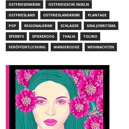
OSTFRIESENKRIMI
OSTFRIESISCHE INSELN
OSTFRIESLAND
OSTFRIESLANDKRIMI
PLANTAGE
POP
REGIONALKRIMI
SCHLAGER
SINA JORRITSMA
SPERBYS
SPIEKEROOG
THALIA
TOLINO
VERÖFFENTLICHUNG
WANGEROOGE
WEIHNACHTEN