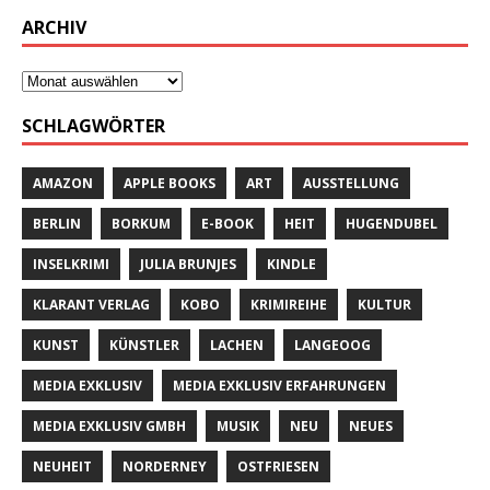
ARCHIV
SCHLAGWÖRTER
AMAZON
APPLE BOOKS
ART
AUSSTELLUNG
BERLIN
BORKUM
E-BOOK
HEIT
HUGENDUBEL
INSELKRIMI
JULIA BRUNJES
KINDLE
KLARANT VERLAG
KOBO
KRIMIREIHE
KULTUR
KUNST
KÜNSTLER
LACHEN
LANGEOOG
MEDIA EXKLUSIV
MEDIA EXKLUSIV ERFAHRUNGEN
MEDIA EXKLUSIV GMBH
MUSIK
NEU
NEUES
NEUHEIT
NORDERNEY
OSTFRIESEN