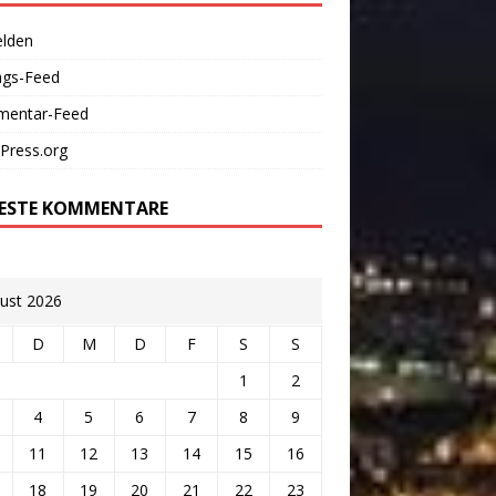
lden
ags-Feed
entar-Feed
Press.org
ESTE KOMMENTARE
ust 2026
D
M
D
F
S
S
1
2
4
5
6
7
8
9
11
12
13
14
15
16
18
19
20
21
22
23