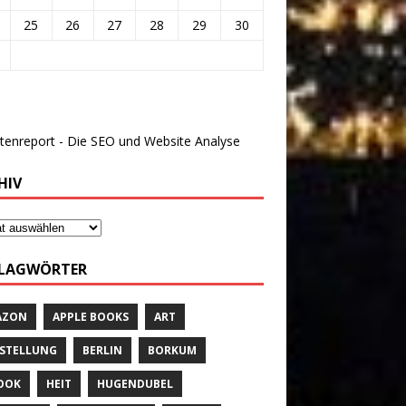
25
26
27
28
29
30
HIV
LAGWÖRTER
AZON
APPLE BOOKS
ART
STELLUNG
BERLIN
BORKUM
OOK
HEIT
HUGENDUBEL