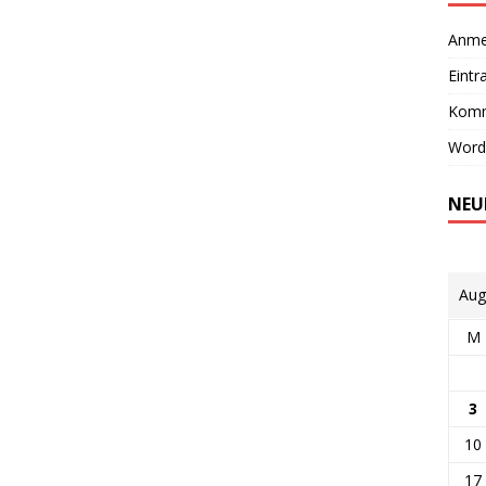
Anme
Eintr
Komm
Word
NEU
Aug
M
3
10
17