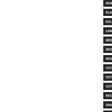
INS
KLA
KUL
LA
MED
MED
NEU
OST
OST
OST
REG
SIN