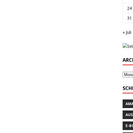
24
31
« Juli
ARC
SCH
AM
AUS
E-B