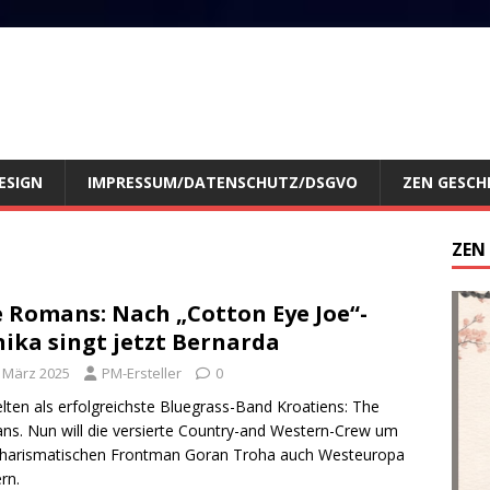
ESIGN
IMPRESSUM/DATENSCHUTZ/DSGVO
ZEN GESCH
ZEN
 Romans: Nach „Cotton Eye Joe“-
ika singt jetzt Bernarda
. März 2025
PM-Ersteller
0
elten als erfolgreichste Bluegrass-Band Kroatiens: The
s. Nun will die versierte Country-and Western-Crew um
charismatischen Frontman Goran Troha auch Westeuropa
rn.