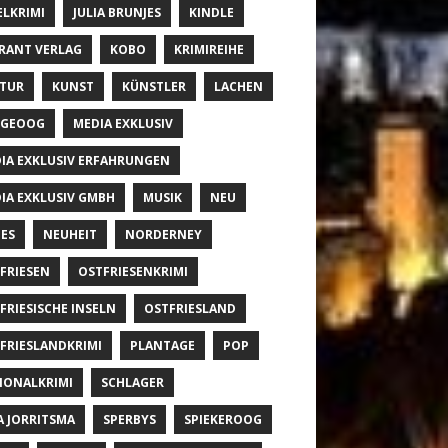
ELKRIMI
JULIA BRUNJES
KINDLE
RANT VERLAG
KOBO
KRIMIREIHE
TUR
KUNST
KÜNSTLER
LACHEN
NGEOOG
MEDIA EXKLUSIV
IA EXKLUSIV ERFAHRUNGEN
IA EXKLUSIV GMBH
MUSIK
NEU
ES
NEUHEIT
NORDERNEY
FRIESEN
OSTFRIESENKRIMI
FRIESISCHE INSELN
OSTFRIESLAND
FRIESLANDKRIMI
PLANTAGE
POP
IONALKRIMI
SCHLAGER
A JORRITSMA
SPERBYS
SPIEKEROOG