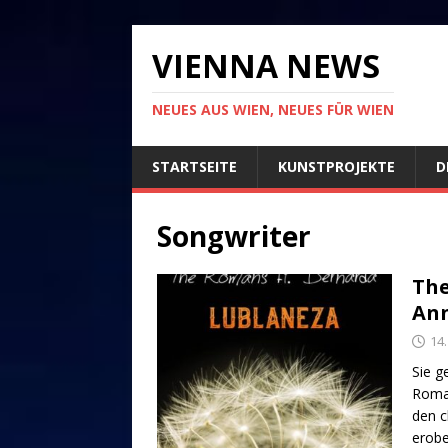
VIENNA NEWS
NEUES AUS WIEN, NEUES FÜR WIEN
STARTSEITE
KUNSTPROJEKTE
D
Songwriter
The
Ann
14
Sie g
Roman
den 
erobe