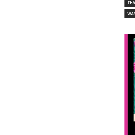
THA
WA