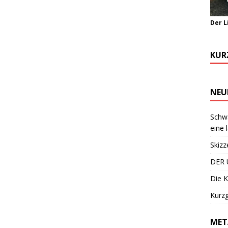
Der L
KUR
NEU
Schwa
eine 
Skizz
DER 
Die K
Kurzg
MET