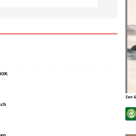
MOR:
Zen 
sch
ren