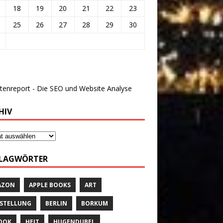
18
19
20
21
22
23
25
26
27
28
29
30
HIV
LAGWÖRTER
AZON
APPLE BOOKS
ART
STELLUNG
BERLIN
BORKUM
OOK
HEIT
HUGENDUBEL