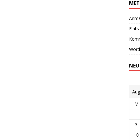
MET
Anme
Eintr
Komm
Word
NEU
Aug
M
3
10