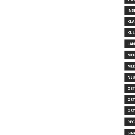
INS
KLA
KUL
LA
MED
MED
NEU
OST
OST
OST
REG
SIN