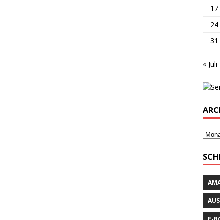
17
24
31
« Juli
ARC
SCH
AM
AUS
E-B