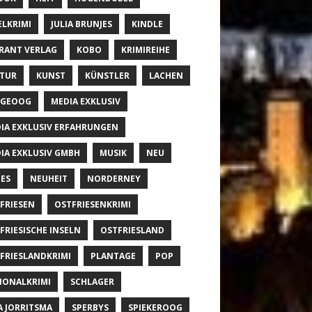
ELKRIMI
JULIA BRUNJES
KINDLE
RANT VERLAG
KOBO
KRIMIREIHE
TUR
KUNST
KÜNSTLER
LACHEN
NGEOOG
MEDIA EXKLUSIV
IA EXKLUSIV ERFAHRUNGEN
IA EXKLUSIV GMBH
MUSIK
NEU
ES
NEUHEIT
NORDERNEY
FRIESEN
OSTFRIESENKRIMI
FRIESISCHE INSELN
OSTFRIESLAND
FRIESLANDKRIMI
PLANTAGE
POP
IONALKRIMI
SCHLAGER
A JORRITSMA
SPERBYS
SPIEKEROOG