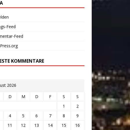
A
lden
ags-Feed
entar-Feed
Press.org
ESTE KOMMENTARE
ust 2026
D
M
D
F
S
S
1
2
4
5
6
7
8
9
11
12
13
14
15
16