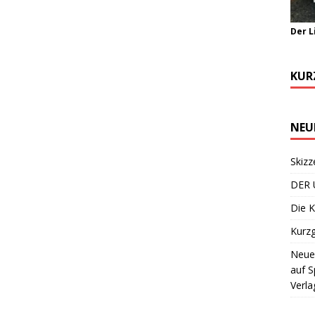
Der L
KUR
NEU
Skizz
DER 
Die K
Kurzg
Neuer
auf S
Verla