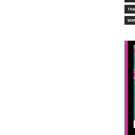
THA
WA