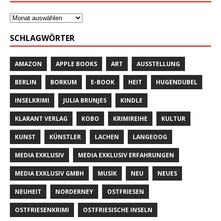
SCHLAGWÖRTER
AMAZON
APPLE BOOKS
ART
AUSSTELLUNG
BERLIN
BORKUM
E-BOOK
HEIT
HUGENDUBEL
INSELKRIMI
JULIA BRUNJES
KINDLE
KLARANT VERLAG
KOBO
KRIMIREIHE
KULTUR
KUNST
KÜNSTLER
LACHEN
LANGEOOG
MEDIA EXKLUSIV
MEDIA EXKLUSIV ERFAHRUNGEN
MEDIA EXKLUSIV GMBH
MUSIK
NEU
NEUES
NEUHEIT
NORDERNEY
OSTFRIESEN
OSTFRIESENKRIMI
OSTFRIESISCHE INSELN