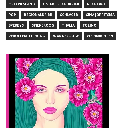
OSTFRIESLAND
OSTFRIESLANDKRIMI
PLANTAGE
POP
REGIONALKRIMI
SCHLAGER
SINA JORRITSMA
SPERBYS
SPIEKEROOG
THALIA
TOLINO
VERÖFFENTLICHUNG
WANGEROOGE
WEIHNACHTEN