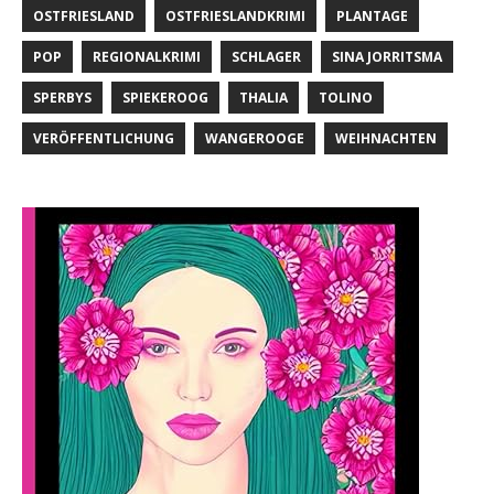
OSTFRIESLAND
OSTFRIESLANDKRIMI
PLANTAGE
POP
REGIONALKRIMI
SCHLAGER
SINA JORRITSMA
SPERBYS
SPIEKEROOG
THALIA
TOLINO
VERÖFFENTLICHUNG
WANGEROOGE
WEIHNACHTEN