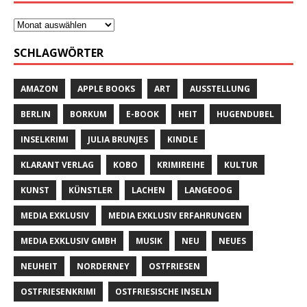
SCHLAGWÖRTER
AMAZON
APPLE BOOKS
ART
AUSSTELLUNG
BERLIN
BORKUM
E-BOOK
HEIT
HUGENDUBEL
INSELKRIMI
JULIA BRUNJES
KINDLE
KLARANT VERLAG
KOBO
KRIMIREIHE
KULTUR
KUNST
KÜNSTLER
LACHEN
LANGEOOG
MEDIA EXKLUSIV
MEDIA EXKLUSIV ERFAHRUNGEN
MEDIA EXKLUSIV GMBH
MUSIK
NEU
NEUES
NEUHEIT
NORDERNEY
OSTFRIESEN
OSTFRIESENKRIMI
OSTFRIESISCHE INSELN