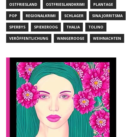
OSTFRIESLAND
OSTFRIESLANDKRIMI
PLANTAGE
POP
REGIONALKRIMI
SCHLAGER
SINA JORRITSMA
SPERBYS
SPIEKEROOG
THALIA
TOLINO
VERÖFFENTLICHUNG
WANGEROOGE
WEIHNACHTEN