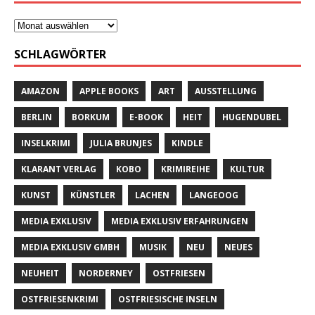
SCHLAGWÖRTER
AMAZON
APPLE BOOKS
ART
AUSSTELLUNG
BERLIN
BORKUM
E-BOOK
HEIT
HUGENDUBEL
INSELKRIMI
JULIA BRUNJES
KINDLE
KLARANT VERLAG
KOBO
KRIMIREIHE
KULTUR
KUNST
KÜNSTLER
LACHEN
LANGEOOG
MEDIA EXKLUSIV
MEDIA EXKLUSIV ERFAHRUNGEN
MEDIA EXKLUSIV GMBH
MUSIK
NEU
NEUES
NEUHEIT
NORDERNEY
OSTFRIESEN
OSTFRIESENKRIMI
OSTFRIESISCHE INSELN