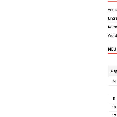
Anme
Eintr
Komm
Word
NEU
Aug
M
3
10
17