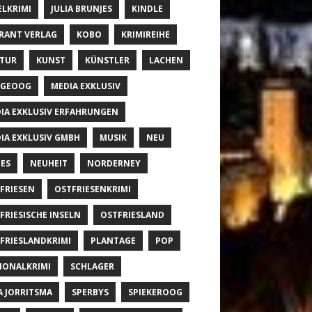
ELKRIMI
JULIA BRUNJES
KINDLE
RANT VERLAG
KOBO
KRIMIREIHE
TUR
KUNST
KÜNSTLER
LACHEN
NGEOOG
MEDIA EXKLUSIV
IA EXKLUSIV ERFAHRUNGEN
IA EXKLUSIV GMBH
MUSIK
NEU
ES
NEUHEIT
NORDERNEY
FRIESEN
OSTFRIESENKRIMI
FRIESISCHE INSELN
OSTFRIESLAND
FRIESLANDKRIMI
PLANTAGE
POP
IONALKRIMI
SCHLAGER
A JORRITSMA
SPERBYS
SPIEKEROOG