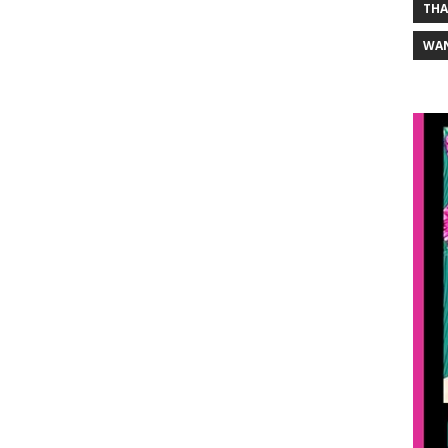
THA
WA