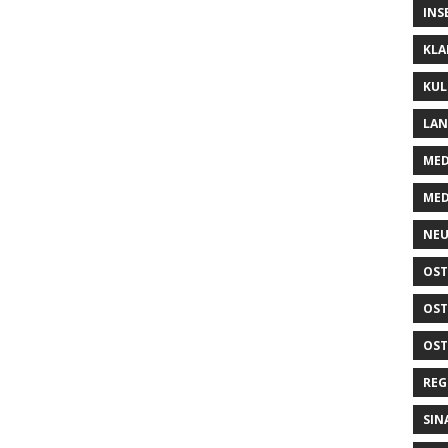
INS
KLA
KUL
LA
MED
MED
NEU
OST
OST
OST
REG
SIN