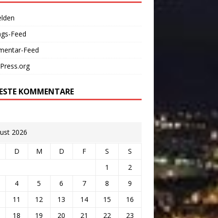
lden
ags-Feed
entar-Feed
Press.org
ESTE KOMMENTARE
ust 2026
D
M
D
F
S
S
1
2
4
5
6
7
8
9
11
12
13
14
15
16
18
19
20
21
22
23