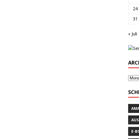
24
31
« Juli
ARC
SCH
AM
AUS
E-B