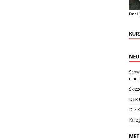
Der L
KUR
NEU
Schwa
eine 
Skizz
DER 
Die K
Kurzg
MET