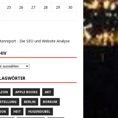
25
26
27
28
29
30
HIV
LAGWÖRTER
AZON
APPLE BOOKS
ART
STELLUNG
BERLIN
BORKUM
OOK
HEIT
HUGENDUBEL