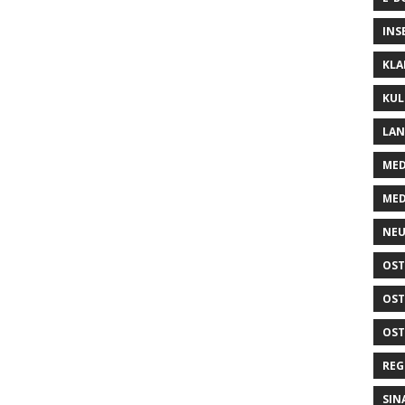
INS
KLA
KUL
LA
MED
MED
NEU
OST
OST
OST
REG
SIN