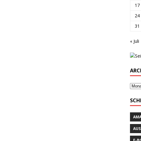
17
24
31
« Juli
ARC
SCH
AM
AUS
E-B