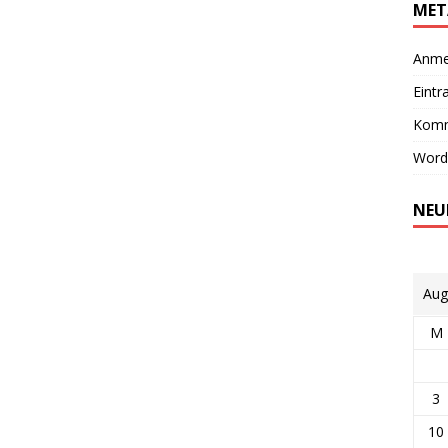
MET
Anme
Eintr
Komm
Word
NEU
Aug
M
3
10