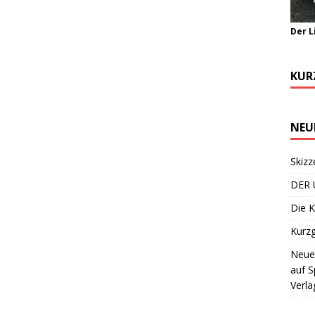
Der L
KUR
NEU
Skizz
DER 
Die K
Kurzg
Neuer
auf S
Verla