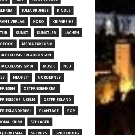
ELKRIMI
JULIA BRUNJES
KINDLE
RANT VERLAG
KOBO
KRIMIREIHE
TUR
KUNST
KÜNSTLER
LACHEN
NGEOOG
MEDIA EXKLUSIV
IA EXKLUSIV ERFAHRUNGEN
IA EXKLUSIV GMBH
MUSIK
NEU
ES
NEUHEIT
NORDERNEY
FRIESEN
OSTFRIESENKRIMI
FRIESISCHE INSELN
OSTFRIESLAND
FRIESLANDKRIMI
PLANTAGE
POP
IONALKRIMI
SCHLAGER
A JORRITSMA
SPERBYS
SPIEKEROOG