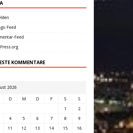
A
lden
ags-Feed
entar-Feed
Press.org
ESTE KOMMENTARE
ust 2026
D
M
D
F
S
S
1
2
4
5
6
7
8
9
11
12
13
14
15
16