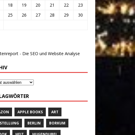
18
19
20
21
22
23
25
26
27
28
29
30
HIV
LAGWÖRTER
AZON
APPLE BOOKS
ART
STELLUNG
BERLIN
BORKUM
OOK
HEIT
HUGENDUBEL