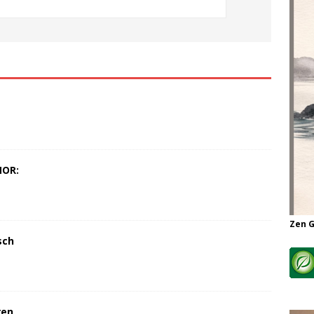
MOR:
Zen 
sch
ren