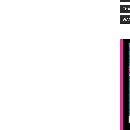
THA
WA