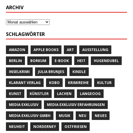
ARCHIV
SCHLAGWÖRTER
AMAZON
APPLE BOOKS
ART
AUSSTELLUNG
BERLIN
BORKUM
E-BOOK
HEIT
HUGENDUBEL
INSELKRIMI
JULIA BRUNJES
KINDLE
KLARANT VERLAG
KOBO
KRIMIREIHE
KULTUR
KUNST
KÜNSTLER
LACHEN
LANGEOOG
MEDIA EXKLUSIV
MEDIA EXKLUSIV ERFAHRUNGEN
MEDIA EXKLUSIV GMBH
MUSIK
NEU
NEUES
NEUHEIT
NORDERNEY
OSTFRIESEN