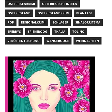
OSTFRIESENKRIMI
OSTFRIESISCHE INSELN
OSTFRIESLAND
OSTFRIESLANDKRIMI
PLANTAGE
POP
REGIONALKRIMI
SCHLAGER
SINA JORRITSMA
SPERBYS
SPIEKEROOG
THALIA
TOLINO
VERÖFFENTLICHUNG
WANGEROOGE
WEIHNACHTEN