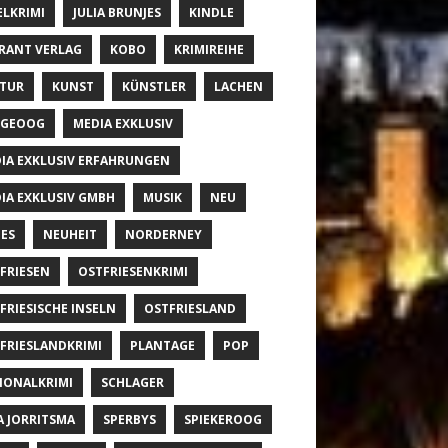
ELKRIMI
JULIA BRUNJES
KINDLE
RANT VERLAG
KOBO
KRIMIREIHE
TUR
KUNST
KÜNSTLER
LACHEN
NGEOOG
MEDIA EXKLUSIV
IA EXKLUSIV ERFAHRUNGEN
IA EXKLUSIV GMBH
MUSIK
NEU
ES
NEUHEIT
NORDERNEY
FRIESEN
OSTFRIESENKRIMI
FRIESISCHE INSELN
OSTFRIESLAND
FRIESLANDKRIMI
PLANTAGE
POP
IONALKRIMI
SCHLAGER
A JORRITSMA
SPERBYS
SPIEKEROOG