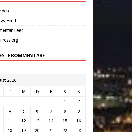
lden
ags-Feed
entar-Feed
Press.org
ESTE KOMMENTARE
ust 2026
D
M
D
F
S
S
1
2
4
5
6
7
8
9
11
12
13
14
15
16
18
19
20
21
22
23