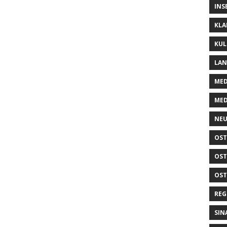
INS
KLA
KUL
LA
MED
MED
NEU
OST
OST
OST
REG
SIN