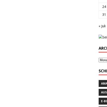
24
31
« Juli
ARC
SCH
AM
AUS
E-B