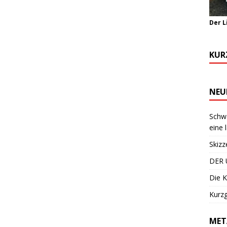
Der L
KUR
NEU
Schwa
eine 
Skizz
DER 
Die K
Kurzg
MET