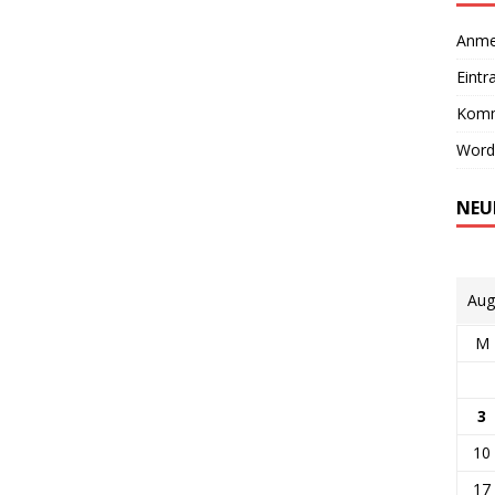
Anme
Eintr
Komm
Word
NEU
Aug
M
3
10
17