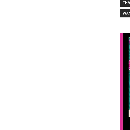
THA
WA