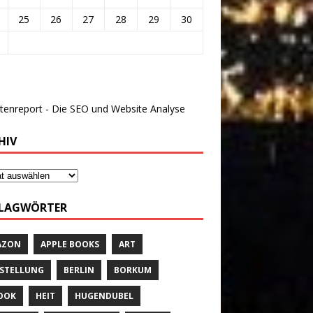
25
26
27
28
29
30
HIV
LAGWÖRTER
AZON
APPLE BOOKS
ART
STELLUNG
BERLIN
BORKUM
OOK
HEIT
HUGENDUBEL