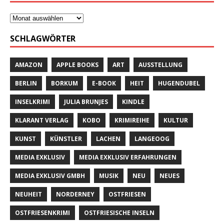
SCHLAGWÖRTER
AMAZON
APPLE BOOKS
ART
AUSSTELLUNG
BERLIN
BORKUM
E-BOOK
HEIT
HUGENDUBEL
INSELKRIMI
JULIA BRUNJES
KINDLE
KLARANT VERLAG
KOBO
KRIMIREIHE
KULTUR
KUNST
KÜNSTLER
LACHEN
LANGEOOG
MEDIA EXKLUSIV
MEDIA EXKLUSIV ERFAHRUNGEN
MEDIA EXKLUSIV GMBH
MUSIK
NEU
NEUES
NEUHEIT
NORDERNEY
OSTFRIESEN
OSTFRIESENKRIMI
OSTFRIESISCHE INSELN