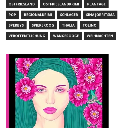
OSTFRIESLAND
OSTFRIESLANDKRIMI
PLANTAGE
POP
REGIONALKRIMI
SCHLAGER
SINA JORRITSMA
SPERBYS
SPIEKEROOG
THALIA
TOLINO
VERÖFFENTLICHUNG
WANGEROOGE
WEIHNACHTEN