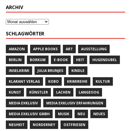
ARCHIV
SCHLAGWÖRTER
AMAZON
APPLE BOOKS
ART
AUSSTELLUNG
BERLIN
BORKUM
E-BOOK
HEIT
HUGENDUBEL
INSELKRIMI
JULIA BRUNJES
KINDLE
KLARANT VERLAG
KOBO
KRIMIREIHE
KULTUR
KUNST
KÜNSTLER
LACHEN
LANGEOOG
MEDIA EXKLUSIV
MEDIA EXKLUSIV ERFAHRUNGEN
MEDIA EXKLUSIV GMBH
MUSIK
NEU
NEUES
NEUHEIT
NORDERNEY
OSTFRIESEN