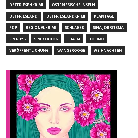
OSTFRIESENKRIMI
OSTFRIESISCHE INSELN
OSTFRIESLAND
OSTFRIESLANDKRIMI
PLANTAGE
POP
REGIONALKRIMI
SCHLAGER
SINA JORRITSMA
SPERBYS
SPIEKEROOG
THALIA
TOLINO
VERÖFFENTLICHUNG
WANGEROOGE
WEIHNACHTEN