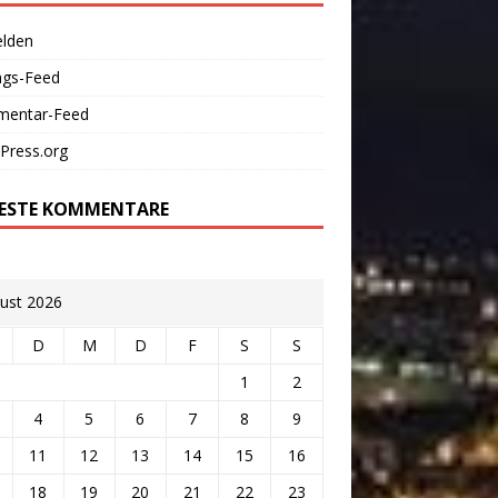
lden
ags-Feed
entar-Feed
Press.org
ESTE KOMMENTARE
ust 2026
D
M
D
F
S
S
1
2
4
5
6
7
8
9
11
12
13
14
15
16
18
19
20
21
22
23