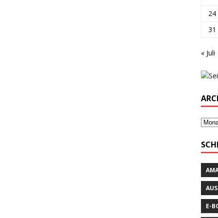
24
31
« Juli
ARC
SCH
AM
AUS
E-B