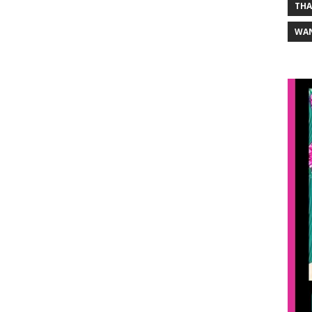
THA
WA