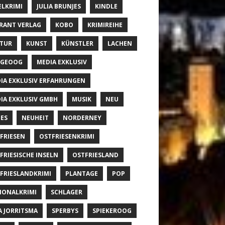
ELKRIMI
JULIA BRUNJES
KINDLE
RANT VERLAG
KOBO
KRIMIREIHE
TUR
KUNST
KÜNSTLER
LACHEN
NGEOOG
MEDIA EXKLUSIV
IA EXKLUSIV ERFAHRUNGEN
IA EXKLUSIV GMBH
MUSIK
NEU
ES
NEUHEIT
NORDERNEY
FRIESEN
OSTFRIESENKRIMI
FRIESISCHE INSELN
OSTFRIESLAND
FRIESLANDKRIMI
PLANTAGE
POP
IONALKRIMI
SCHLAGER
A JORRITSMA
SPERBYS
SPIEKEROOG