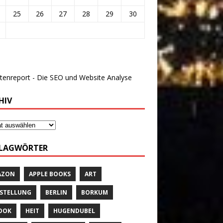
25
26
27
28
29
30
HIV
LAGWÖRTER
AZON
APPLE BOOKS
ART
STELLUNG
BERLIN
BORKUM
OOK
HEIT
HUGENDUBEL