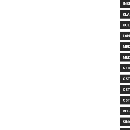
INS
KLA
KUL
LA
MED
MED
NEU
OST
OST
OST
REG
SIN