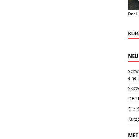
Der L
KUR
NEU
Schwa
eine 
Skizz
DER 
Die K
Kurzg
MET