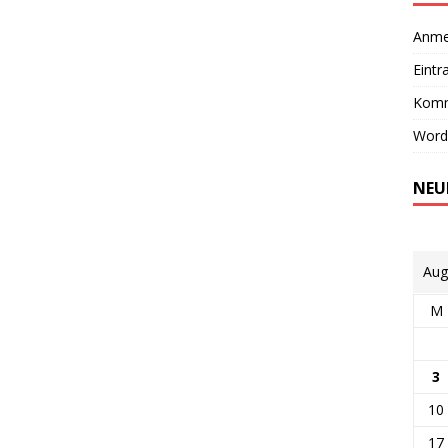
Anme
Eintr
Komm
Word
NEU
Aug
M
3
10
17