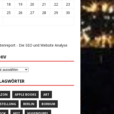
18
19
20
21
22
23
25
26
27
28
29
30
HIV
LAGWÖRTER
AZON
APPLE BOOKS
ART
STELLUNG
BERLIN
BORKUM
OOK
HEIT
HUGENDUBEL