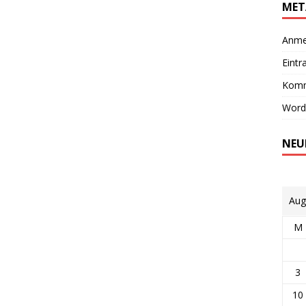
MET
Anme
Eintr
Komm
Word
NEU
Aug
M
3
10