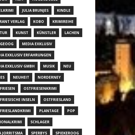
ELKRIMI
JULIA BRUNJES
KINDLE
RANT VERLAG
KOBO
KRIMIREIHE
TUR
KUNST
KÜNSTLER
LACHEN
NGEOOG
MEDIA EXKLUSIV
IA EXKLUSIV ERFAHRUNGEN
IA EXKLUSIV GMBH
MUSIK
NEU
ES
NEUHEIT
NORDERNEY
FRIESEN
OSTFRIESENKRIMI
FRIESISCHE INSELN
OSTFRIESLAND
FRIESLANDKRIMI
PLANTAGE
POP
IONALKRIMI
SCHLAGER
A JORRITSMA
SPERBYS
SPIEKEROOG