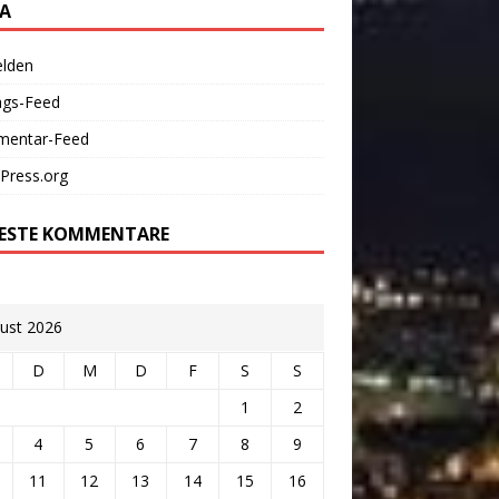
A
lden
ags-Feed
entar-Feed
Press.org
ESTE KOMMENTARE
ust 2026
D
M
D
F
S
S
1
2
4
5
6
7
8
9
11
12
13
14
15
16