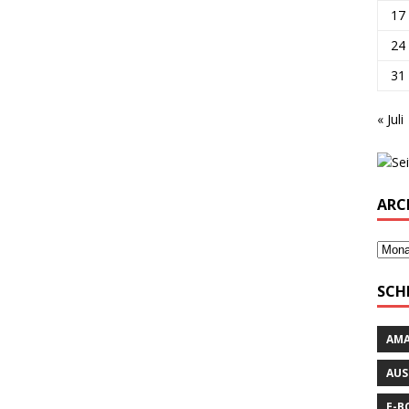
17
24
31
« Juli
ARC
SCH
AM
AUS
E-B