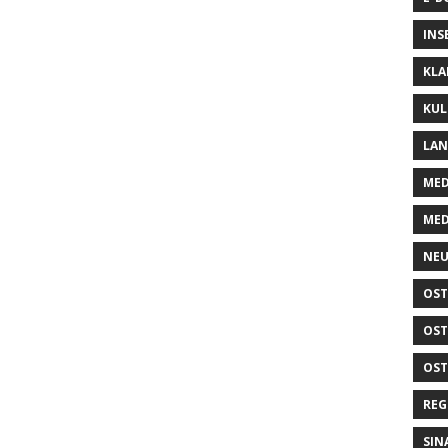
INS
KLA
KUL
LA
MED
MED
NEU
OST
OST
OST
REG
SIN