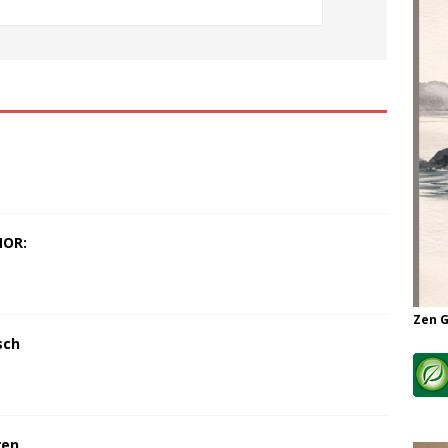
MOR:
Zen 
sch
ren