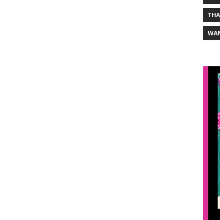
THA
WA