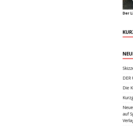
Der L
KUR
NEU
Skizz
DER 
Die K
Kurzg
Neuer
auf S
Verla