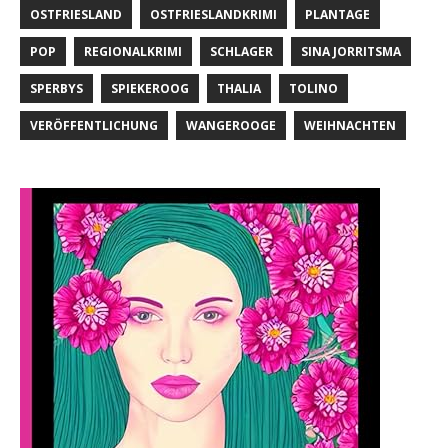
OSTFRIESLAND
OSTFRIESLANDKRIMI
PLANTAGE
POP
REGIONALKRIMI
SCHLAGER
SINA JORRITSMA
SPERBYS
SPIEKEROOG
THALIA
TOLINO
VERÖFFENTLICHUNG
WANGEROOGE
WEIHNACHTEN