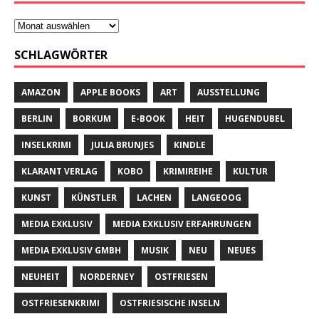
SCHLAGWÖRTER
AMAZON
APPLE BOOKS
ART
AUSSTELLUNG
BERLIN
BORKUM
E-BOOK
HEIT
HUGENDUBEL
INSELKRIMI
JULIA BRUNJES
KINDLE
KLARANT VERLAG
KOBO
KRIMIREIHE
KULTUR
KUNST
KÜNSTLER
LACHEN
LANGEOOG
MEDIA EXKLUSIV
MEDIA EXKLUSIV ERFAHRUNGEN
MEDIA EXKLUSIV GMBH
MUSIK
NEU
NEUES
NEUHEIT
NORDERNEY
OSTFRIESEN
OSTFRIESENKRIMI
OSTFRIESISCHE INSELN