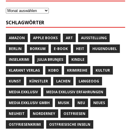
SCHLAGWÖRTER
AMAZON
APPLE BOOKS
ART
AUSSTELLUNG
BERLIN
BORKUM
E-BOOK
HEIT
HUGENDUBEL
INSELKRIMI
JULIA BRUNJES
KINDLE
KLARANT VERLAG
KOBO
KRIMIREIHE
KULTUR
KUNST
KÜNSTLER
LACHEN
LANGEOOG
MEDIA EXKLUSIV
MEDIA EXKLUSIV ERFAHRUNGEN
MEDIA EXKLUSIV GMBH
MUSIK
NEU
NEUES
NEUHEIT
NORDERNEY
OSTFRIESEN
OSTFRIESENKRIMI
OSTFRIESISCHE INSELN