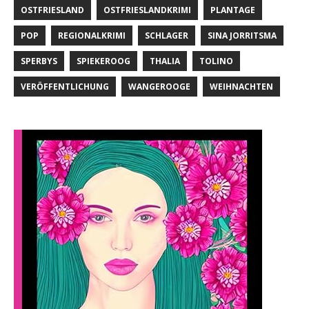
OSTFRIESLAND
OSTFRIESLANDKRIMI
PLANTAGE
POP
REGIONALKRIMI
SCHLAGER
SINA JORRITSMA
SPERBYS
SPIEKEROOG
THALIA
TOLINO
VERÖFFENTLICHUNG
WANGEROOGE
WEIHNACHTEN