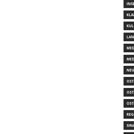
INS
KLA
KUL
LA
MED
MED
NEU
OST
OST
OST
REG
SIN