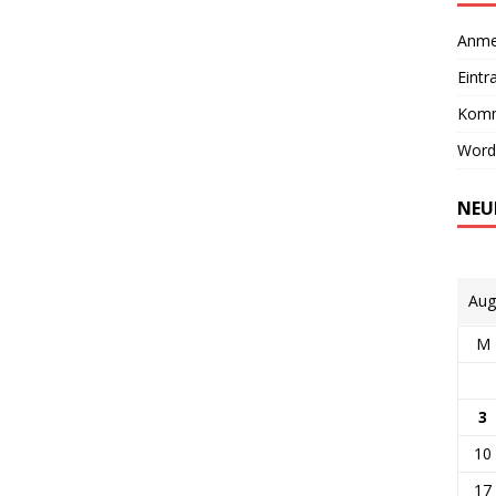
Anme
Eintr
Komm
Word
NEU
Aug
M
3
10
17