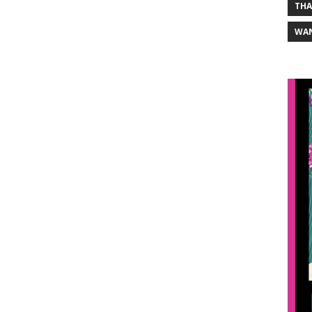
THA
WA