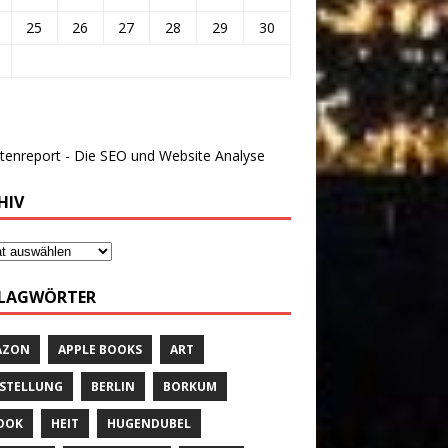
25
26
27
28
29
30
HIV
LAGWÖRTER
AZON
APPLE BOOKS
ART
STELLUNG
BERLIN
BORKUM
OOK
HEIT
HUGENDUBEL