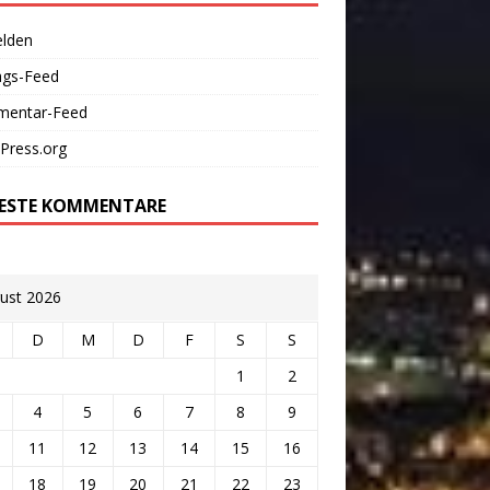
lden
ags-Feed
entar-Feed
Press.org
ESTE KOMMENTARE
ust 2026
D
M
D
F
S
S
1
2
4
5
6
7
8
9
11
12
13
14
15
16
18
19
20
21
22
23