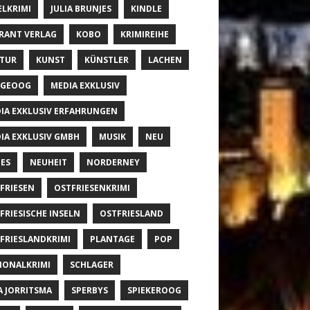
ELKRIMI
JULIA BRUNJES
KINDLE
RANT VERLAG
KOBO
KRIMIREIHE
TUR
KUNST
KÜNSTLER
LACHEN
NGEOOG
MEDIA EXKLUSIV
IA EXKLUSIV ERFAHRUNGEN
IA EXKLUSIV GMBH
MUSIK
NEU
ES
NEUHEIT
NORDERNEY
FRIESEN
OSTFRIESENKRIMI
FRIESISCHE INSELN
OSTFRIESLAND
FRIESLANDKRIMI
PLANTAGE
POP
IONALKRIMI
SCHLAGER
A JORRITSMA
SPERBYS
SPIEKEROOG