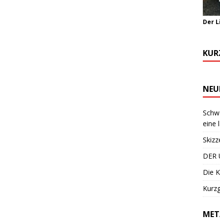
Der L
KUR
NEU
Schwa
eine 
Skizz
DER 
Die K
Kurzg
MET