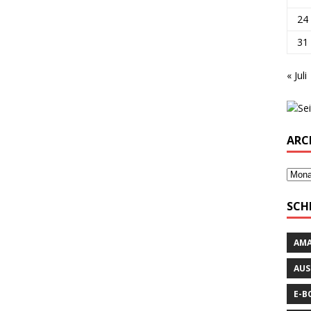
24
31
« Juli
ARC
SCH
AM
AUS
E-B