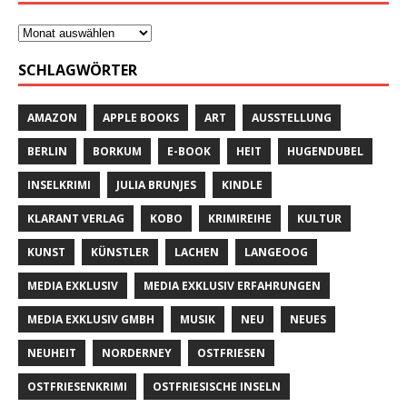
SCHLAGWÖRTER
AMAZON
APPLE BOOKS
ART
AUSSTELLUNG
BERLIN
BORKUM
E-BOOK
HEIT
HUGENDUBEL
INSELKRIMI
JULIA BRUNJES
KINDLE
KLARANT VERLAG
KOBO
KRIMIREIHE
KULTUR
KUNST
KÜNSTLER
LACHEN
LANGEOOG
MEDIA EXKLUSIV
MEDIA EXKLUSIV ERFAHRUNGEN
MEDIA EXKLUSIV GMBH
MUSIK
NEU
NEUES
NEUHEIT
NORDERNEY
OSTFRIESEN
OSTFRIESENKRIMI
OSTFRIESISCHE INSELN