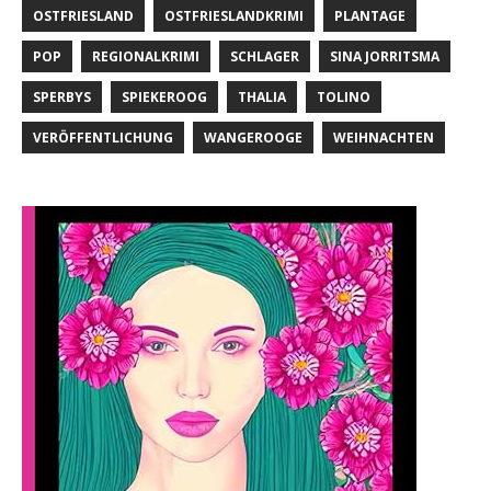
OSTFRIESLAND
OSTFRIESLANDKRIMI
PLANTAGE
POP
REGIONALKRIMI
SCHLAGER
SINA JORRITSMA
SPERBYS
SPIEKEROOG
THALIA
TOLINO
VERÖFFENTLICHUNG
WANGEROOGE
WEIHNACHTEN