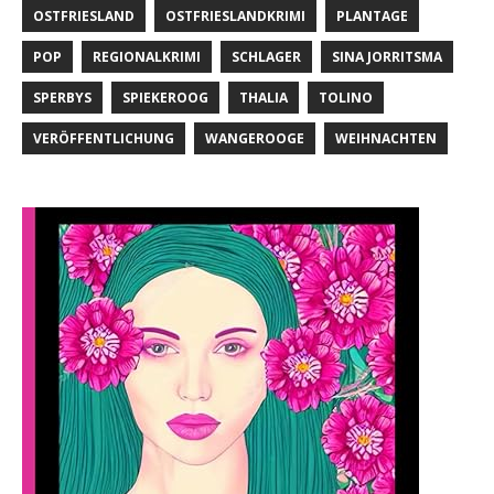
OSTFRIESLAND
OSTFRIESLANDKRIMI
PLANTAGE
POP
REGIONALKRIMI
SCHLAGER
SINA JORRITSMA
SPERBYS
SPIEKEROOG
THALIA
TOLINO
VERÖFFENTLICHUNG
WANGEROOGE
WEIHNACHTEN