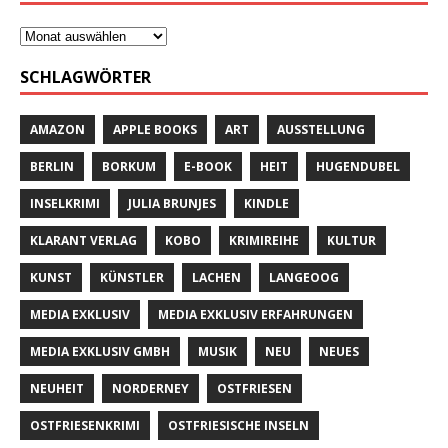
SCHLAGWÖRTER
AMAZON
APPLE BOOKS
ART
AUSSTELLUNG
BERLIN
BORKUM
E-BOOK
HEIT
HUGENDUBEL
INSELKRIMI
JULIA BRUNJES
KINDLE
KLARANT VERLAG
KOBO
KRIMIREIHE
KULTUR
KUNST
KÜNSTLER
LACHEN
LANGEOOG
MEDIA EXKLUSIV
MEDIA EXKLUSIV ERFAHRUNGEN
MEDIA EXKLUSIV GMBH
MUSIK
NEU
NEUES
NEUHEIT
NORDERNEY
OSTFRIESEN
OSTFRIESENKRIMI
OSTFRIESISCHE INSELN