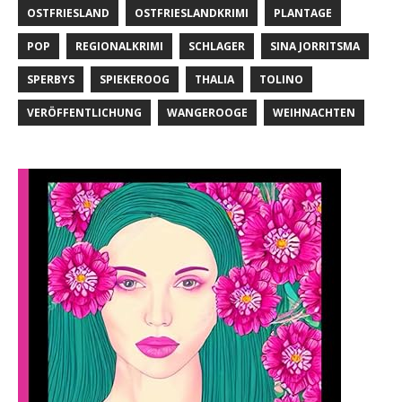
OSTFRIESLAND
OSTFRIESLANDKRIMI
PLANTAGE
POP
REGIONALKRIMI
SCHLAGER
SINA JORRITSMA
SPERBYS
SPIEKEROOG
THALIA
TOLINO
VERÖFFENTLICHUNG
WANGEROOGE
WEIHNACHTEN