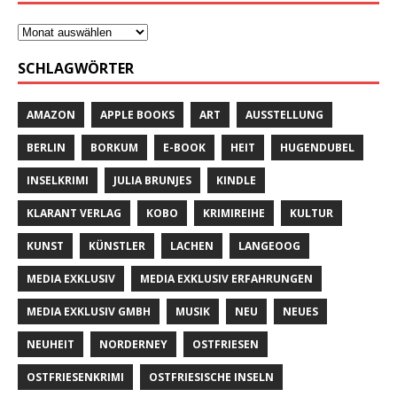
SCHLAGWÖRTER
AMAZON
APPLE BOOKS
ART
AUSSTELLUNG
BERLIN
BORKUM
E-BOOK
HEIT
HUGENDUBEL
INSELKRIMI
JULIA BRUNJES
KINDLE
KLARANT VERLAG
KOBO
KRIMIREIHE
KULTUR
KUNST
KÜNSTLER
LACHEN
LANGEOOG
MEDIA EXKLUSIV
MEDIA EXKLUSIV ERFAHRUNGEN
MEDIA EXKLUSIV GMBH
MUSIK
NEU
NEUES
NEUHEIT
NORDERNEY
OSTFRIESEN
OSTFRIESENKRIMI
OSTFRIESISCHE INSELN