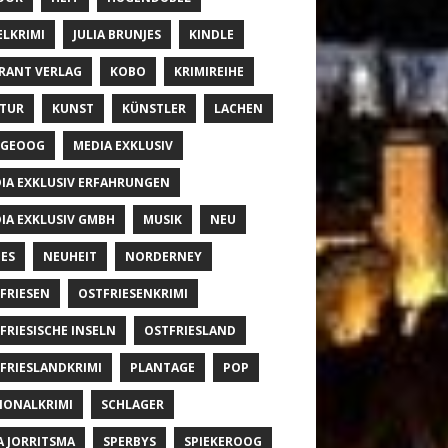
ELKRIMI
JULIA BRUNJES
KINDLE
RANT VERLAG
KOBO
KRIMIREIHE
TUR
KUNST
KÜNSTLER
LACHEN
NGEOOG
MEDIA EXKLUSIV
IA EXKLUSIV ERFAHRUNGEN
IA EXKLUSIV GMBH
MUSIK
NEU
ES
NEUHEIT
NORDERNEY
FRIESEN
OSTFRIESENKRIMI
FRIESISCHE INSELN
OSTFRIESLAND
FRIESLANDKRIMI
PLANTAGE
POP
IONALKRIMI
SCHLAGER
A JORRITSMA
SPERBYS
SPIEKEROOG