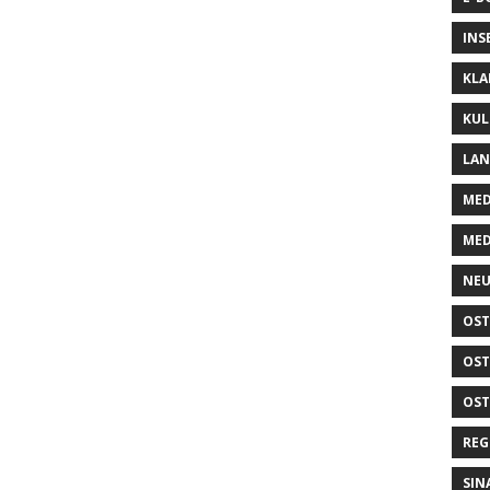
INS
KLA
KUL
LA
MED
MED
NEU
OST
OST
OST
REG
SIN