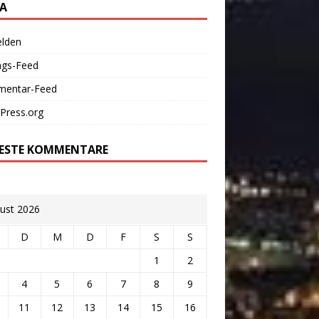
A
lden
ags-Feed
entar-Feed
Press.org
ESTE KOMMENTARE
ust 2026
D
M
D
F
S
S
1
2
4
5
6
7
8
9
11
12
13
14
15
16