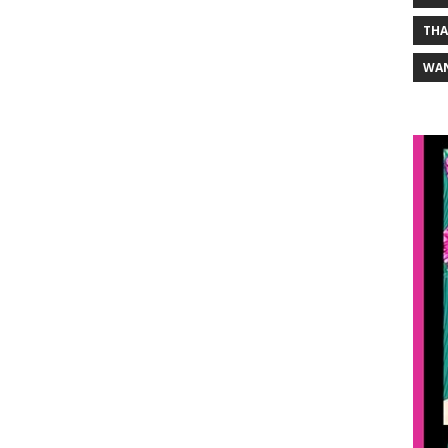
THA
WA