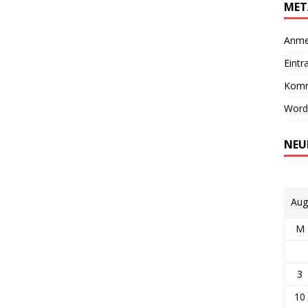
MET
Anme
Eintr
Komm
Word
NEU
Aug
M
3
10