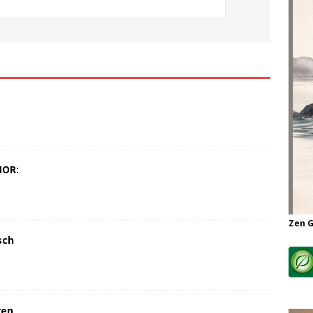
MOR:
Zen 
sch
ren