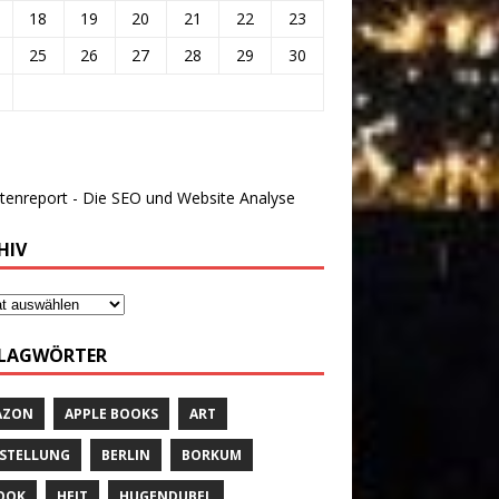
18
19
20
21
22
23
25
26
27
28
29
30
HIV
LAGWÖRTER
AZON
APPLE BOOKS
ART
STELLUNG
BERLIN
BORKUM
OOK
HEIT
HUGENDUBEL