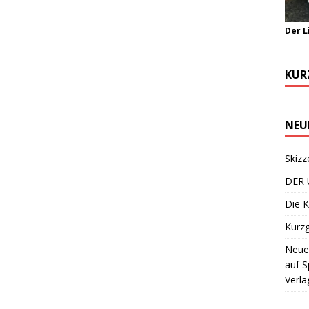
Der L
KUR
NEU
Skizz
DER 
Die K
Kurzg
Neuer
auf S
Verla