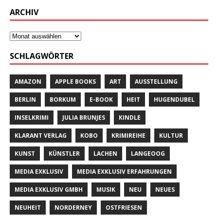
ARCHIV
SCHLAGWÖRTER
AMAZON
APPLE BOOKS
ART
AUSSTELLUNG
BERLIN
BORKUM
E-BOOK
HEIT
HUGENDUBEL
INSELKRIMI
JULIA BRUNJES
KINDLE
KLARANT VERLAG
KOBO
KRIMIREIHE
KULTUR
KUNST
KÜNSTLER
LACHEN
LANGEOOG
MEDIA EXKLUSIV
MEDIA EXKLUSIV ERFAHRUNGEN
MEDIA EXKLUSIV GMBH
MUSIK
NEU
NEUES
NEUHEIT
NORDERNEY
OSTFRIESEN