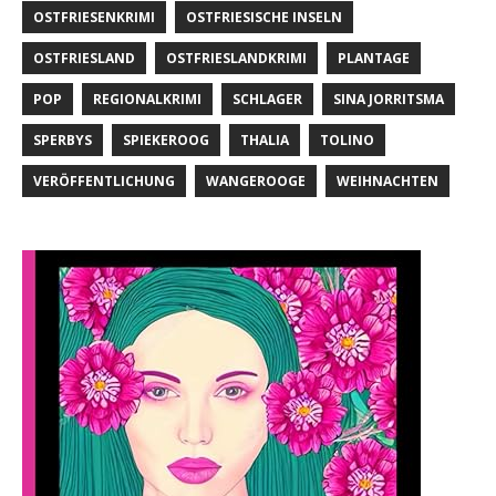
OSTFRIESENKRIMI
OSTFRIESISCHE INSELN
OSTFRIESLAND
OSTFRIESLANDKRIMI
PLANTAGE
POP
REGIONALKRIMI
SCHLAGER
SINA JORRITSMA
SPERBYS
SPIEKEROOG
THALIA
TOLINO
VERÖFFENTLICHUNG
WANGEROOGE
WEIHNACHTEN