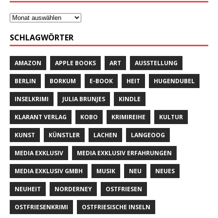
SCHLAGWÖRTER
AMAZON
APPLE BOOKS
ART
AUSSTELLUNG
BERLIN
BORKUM
E-BOOK
HEIT
HUGENDUBEL
INSELKRIMI
JULIA BRUNJES
KINDLE
KLARANT VERLAG
KOBO
KRIMIREIHE
KULTUR
KUNST
KÜNSTLER
LACHEN
LANGEOOG
MEDIA EXKLUSIV
MEDIA EXKLUSIV ERFAHRUNGEN
MEDIA EXKLUSIV GMBH
MUSIK
NEU
NEUES
NEUHEIT
NORDERNEY
OSTFRIESEN
OSTFRIESENKRIMI
OSTFRIESISCHE INSELN