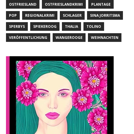
OSTFRIESLAND
OSTFRIESLANDKRIMI
PLANTAGE
POP
REGIONALKRIMI
SCHLAGER
SINA JORRITSMA
SPERBYS
SPIEKEROOG
THALIA
TOLINO
VERÖFFENTLICHUNG
WANGEROOGE
WEIHNACHTEN