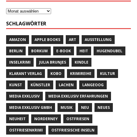
SCHLAGWÖRTER
AMAZON
APPLE BOOKS
ART
AUSSTELLUNG
BERLIN
BORKUM
E-BOOK
HEIT
HUGENDUBEL
INSELKRIMI
JULIA BRUNJES
KINDLE
KLARANT VERLAG
KOBO
KRIMIREIHE
KULTUR
KUNST
KÜNSTLER
LACHEN
LANGEOOG
MEDIA EXKLUSIV
MEDIA EXKLUSIV ERFAHRUNGEN
MEDIA EXKLUSIV GMBH
MUSIK
NEU
NEUES
NEUHEIT
NORDERNEY
OSTFRIESEN
OSTFRIESENKRIMI
OSTFRIESISCHE INSELN