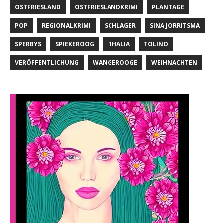
OSTFRIESLAND
OSTFRIESLANDKRIMI
PLANTAGE
POP
REGIONALKRIMI
SCHLAGER
SINA JORRITSMA
SPERBYS
SPIEKEROOG
THALIA
TOLINO
VERÖFFENTLICHUNG
WANGEROOGE
WEIHNACHTEN