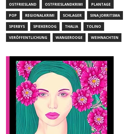
OSTFRIESLAND
OSTFRIESLANDKRIMI
PLANTAGE
POP
REGIONALKRIMI
SCHLAGER
SINA JORRITSMA
SPERBYS
SPIEKEROOG
THALIA
TOLINO
VERÖFFENTLICHUNG
WANGEROOGE
WEIHNACHTEN