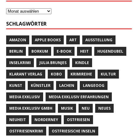
SCHLAGWÖRTER
AMAZON
APPLE BOOKS
ART
AUSSTELLUNG
BERLIN
BORKUM
E-BOOK
HEIT
HUGENDUBEL
INSELKRIMI
JULIA BRUNJES
KINDLE
KLARANT VERLAG
KOBO
KRIMIREIHE
KULTUR
KUNST
KÜNSTLER
LACHEN
LANGEOOG
MEDIA EXKLUSIV
MEDIA EXKLUSIV ERFAHRUNGEN
MEDIA EXKLUSIV GMBH
MUSIK
NEU
NEUES
NEUHEIT
NORDERNEY
OSTFRIESEN
OSTFRIESENKRIMI
OSTFRIESISCHE INSELN