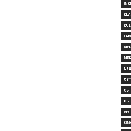
INS
KLA
KUL
LA
MED
MED
NEU
OST
OST
OST
REG
SIN