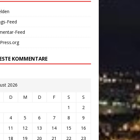
lden
ags-Feed
entar-Feed
Press.org
ESTE KOMMENTARE
ust 2026
D
M
D
F
S
S
1
2
4
5
6
7
8
9
11
12
13
14
15
16
18
19
20
21
22
23