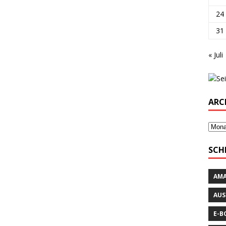
24
31
« Juli
ARC
SCH
AM
AUS
E-B