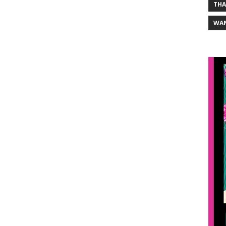
THA
WA