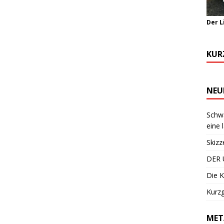
Der L
KUR
NEU
Schwa
eine 
Skizz
DER 
Die K
Kurzg
MET