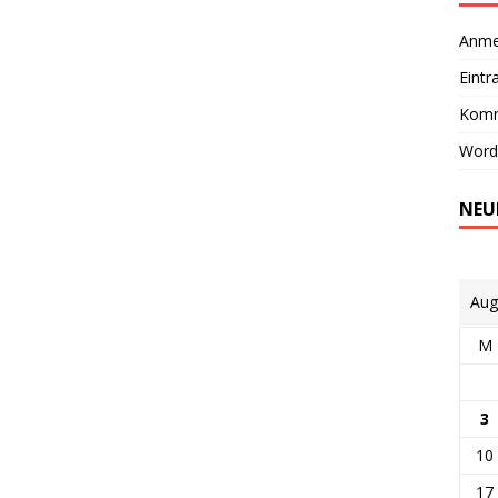
Anme
Eintr
Komm
Word
NEU
Aug
M
3
10
17