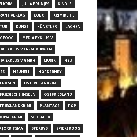
ELKRIMI
JULIA BRUNJES
KINDLE
RANT VERLAG
KOBO
KRIMIREIHE
TUR
KUNST
KÜNSTLER
LACHEN
NGEOOG
MEDIA EXKLUSIV
IA EXKLUSIV ERFAHRUNGEN
IA EXKLUSIV GMBH
MUSIK
NEU
ES
NEUHEIT
NORDERNEY
FRIESEN
OSTFRIESENKRIMI
FRIESISCHE INSELN
OSTFRIESLAND
FRIESLANDKRIMI
PLANTAGE
POP
IONALKRIMI
SCHLAGER
A JORRITSMA
SPERBYS
SPIEKEROOG