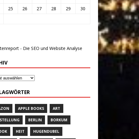
25
26
27
28
29
30
HIV
LAGWÖRTER
AZON
APPLE BOOKS
ART
STELLUNG
BERLIN
BORKUM
OOK
HEIT
HUGENDUBEL