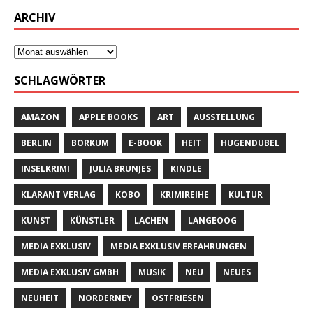
ARCHIV
SCHLAGWÖRTER
AMAZON
APPLE BOOKS
ART
AUSSTELLUNG
BERLIN
BORKUM
E-BOOK
HEIT
HUGENDUBEL
INSELKRIMI
JULIA BRUNJES
KINDLE
KLARANT VERLAG
KOBO
KRIMIREIHE
KULTUR
KUNST
KÜNSTLER
LACHEN
LANGEOOG
MEDIA EXKLUSIV
MEDIA EXKLUSIV ERFAHRUNGEN
MEDIA EXKLUSIV GMBH
MUSIK
NEU
NEUES
NEUHEIT
NORDERNEY
OSTFRIESEN