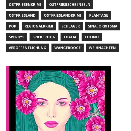
OSTFRIESENKRIMI
OSTFRIESISCHE INSELN
OSTFRIESLAND
OSTFRIESLANDKRIMI
PLANTAGE
POP
REGIONALKRIMI
SCHLAGER
SINA JORRITSMA
SPERBYS
SPIEKEROOG
THALIA
TOLINO
VERÖFFENTLICHUNG
WANGEROOGE
WEIHNACHTEN