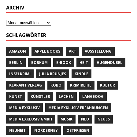
ARCHIV
SCHLAGWÖRTER
AMAZON
APPLE BOOKS
ART
AUSSTELLUNG
BERLIN
BORKUM
E-BOOK
HEIT
HUGENDUBEL
INSELKRIMI
JULIA BRUNJES
KINDLE
KLARANT VERLAG
KOBO
KRIMIREIHE
KULTUR
KUNST
KÜNSTLER
LACHEN
LANGEOOG
MEDIA EXKLUSIV
MEDIA EXKLUSIV ERFAHRUNGEN
MEDIA EXKLUSIV GMBH
MUSIK
NEU
NEUES
NEUHEIT
NORDERNEY
OSTFRIESEN