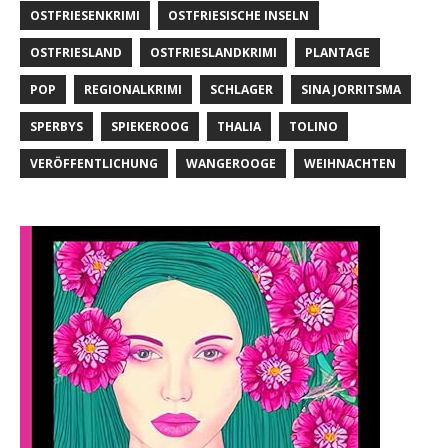
OSTFRIESENKRIMI
OSTFRIESISCHE INSELN
OSTFRIESLAND
OSTFRIESLANDKRIMI
PLANTAGE
POP
REGIONALKRIMI
SCHLAGER
SINA JORRITSMA
SPERBYS
SPIEKEROOG
THALIA
TOLINO
VERÖFFENTLICHUNG
WANGEROOGE
WEIHNACHTEN