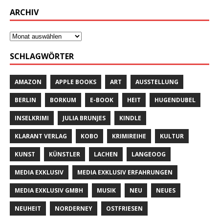
ARCHIV
SCHLAGWÖRTER
AMAZON
APPLE BOOKS
ART
AUSSTELLUNG
BERLIN
BORKUM
E-BOOK
HEIT
HUGENDUBEL
INSELKRIMI
JULIA BRUNJES
KINDLE
KLARANT VERLAG
KOBO
KRIMIREIHE
KULTUR
KUNST
KÜNSTLER
LACHEN
LANGEOOG
MEDIA EXKLUSIV
MEDIA EXKLUSIV ERFAHRUNGEN
MEDIA EXKLUSIV GMBH
MUSIK
NEU
NEUES
NEUHEIT
NORDERNEY
OSTFRIESEN