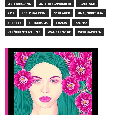
OSTFRIESLAND
OSTFRIESLANDKRIMI
PLANTAGE
POP
REGIONALKRIMI
SCHLAGER
SINA JORRITSMA
SPERBYS
SPIEKEROOG
THALIA
TOLINO
VERÖFFENTLICHUNG
WANGEROOGE
WEIHNACHTEN