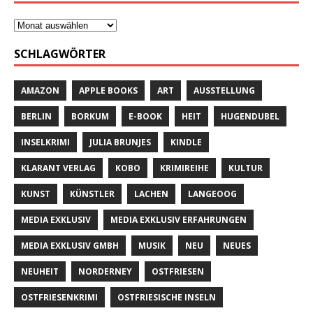
SCHLAGWÖRTER
AMAZON
APPLE BOOKS
ART
AUSSTELLUNG
BERLIN
BORKUM
E-BOOK
HEIT
HUGENDUBEL
INSELKRIMI
JULIA BRUNJES
KINDLE
KLARANT VERLAG
KOBO
KRIMIREIHE
KULTUR
KUNST
KÜNSTLER
LACHEN
LANGEOOG
MEDIA EXKLUSIV
MEDIA EXKLUSIV ERFAHRUNGEN
MEDIA EXKLUSIV GMBH
MUSIK
NEU
NEUES
NEUHEIT
NORDERNEY
OSTFRIESEN
OSTFRIESENKRIMI
OSTFRIESISCHE INSELN