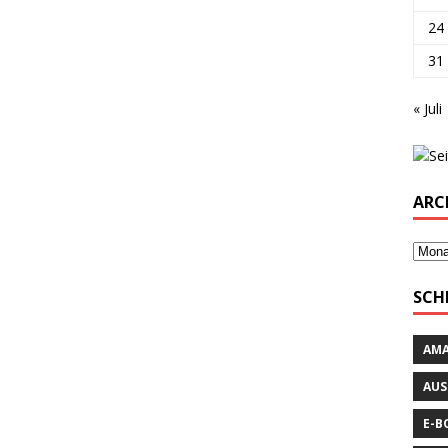
24
31
« Juli
ARC
SCH
AM
AUS
E-B