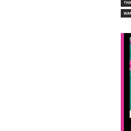
THA
WA