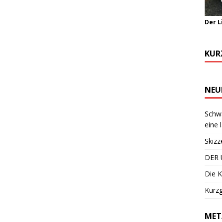
Der L
KUR
NEU
Schwa
eine 
Skizz
DER 
Die K
Kurzg
MET