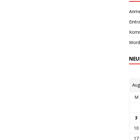
Anme
Eintr
Komm
Word
NEU
Aug
M
3
10
17