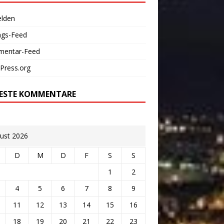
lden
ags-Feed
entar-Feed
Press.org
ESTE KOMMENTARE
ust 2026
D
M
D
F
S
S
1
2
4
5
6
7
8
9
11
12
13
14
15
16
18
19
20
21
22
23