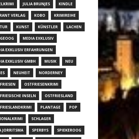
ELKRIMI
JULIA BRUNJES
KINDLE
RANT VERLAG
KOBO
KRIMIREIHE
TUR
KUNST
KÜNSTLER
LACHEN
NGEOOG
MEDIA EXKLUSIV
IA EXKLUSIV ERFAHRUNGEN
IA EXKLUSIV GMBH
MUSIK
NEU
ES
NEUHEIT
NORDERNEY
FRIESEN
OSTFRIESENKRIMI
FRIESISCHE INSELN
OSTFRIESLAND
FRIESLANDKRIMI
PLANTAGE
POP
IONALKRIMI
SCHLAGER
A JORRITSMA
SPERBYS
SPIEKEROOG