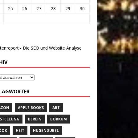
25
26
27
28
29
30
HIV
LAGWÖRTER
AZON
APPLE BOOKS
ART
STELLUNG
BERLIN
BORKUM
OOK
HEIT
HUGENDUBEL