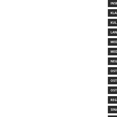
INS
KLA
KUL
LA
MED
MED
NEU
OST
OST
OST
REG
SIN