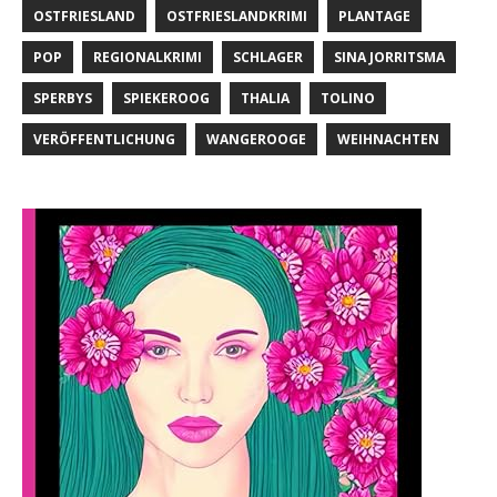
OSTFRIESLAND
OSTFRIESLANDKRIMI
PLANTAGE
POP
REGIONALKRIMI
SCHLAGER
SINA JORRITSMA
SPERBYS
SPIEKEROOG
THALIA
TOLINO
VERÖFFENTLICHUNG
WANGEROOGE
WEIHNACHTEN