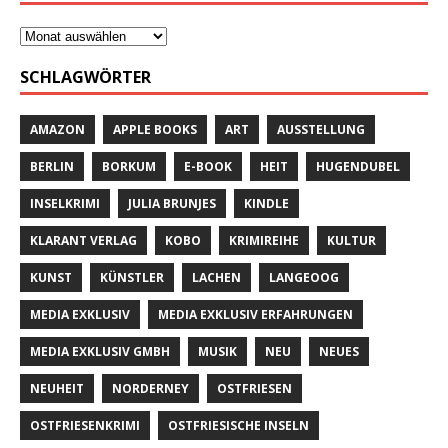
SCHLAGWÖRTER
AMAZON
APPLE BOOKS
ART
AUSSTELLUNG
BERLIN
BORKUM
E-BOOK
HEIT
HUGENDUBEL
INSELKRIMI
JULIA BRUNJES
KINDLE
KLARANT VERLAG
KOBO
KRIMIREIHE
KULTUR
KUNST
KÜNSTLER
LACHEN
LANGEOOG
MEDIA EXKLUSIV
MEDIA EXKLUSIV ERFAHRUNGEN
MEDIA EXKLUSIV GMBH
MUSIK
NEU
NEUES
NEUHEIT
NORDERNEY
OSTFRIESEN
OSTFRIESENKRIMI
OSTFRIESISCHE INSELN