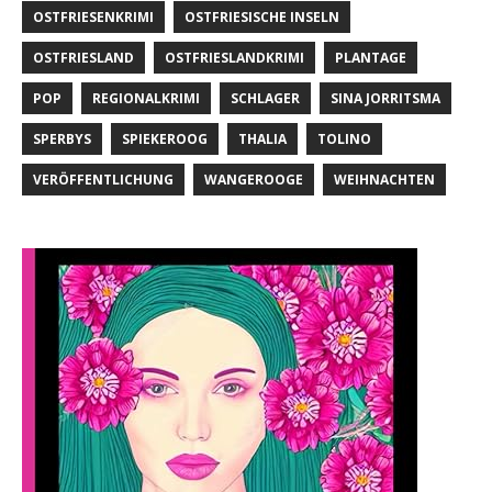
OSTFRIESENKRIMI
OSTFRIESISCHE INSELN
OSTFRIESLAND
OSTFRIESLANDKRIMI
PLANTAGE
POP
REGIONALKRIMI
SCHLAGER
SINA JORRITSMA
SPERBYS
SPIEKEROOG
THALIA
TOLINO
VERÖFFENTLICHUNG
WANGEROOGE
WEIHNACHTEN