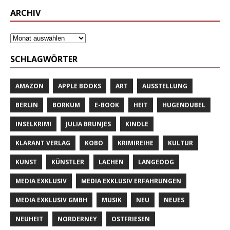
ARCHIV
SCHLAGWÖRTER
AMAZON
APPLE BOOKS
ART
AUSSTELLUNG
BERLIN
BORKUM
E-BOOK
HEIT
HUGENDUBEL
INSELKRIMI
JULIA BRUNJES
KINDLE
KLARANT VERLAG
KOBO
KRIMIREIHE
KULTUR
KUNST
KÜNSTLER
LACHEN
LANGEOOG
MEDIA EXKLUSIV
MEDIA EXKLUSIV ERFAHRUNGEN
MEDIA EXKLUSIV GMBH
MUSIK
NEU
NEUES
NEUHEIT
NORDERNEY
OSTFRIESEN