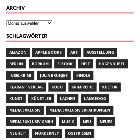
ARCHIV
SCHLAGWÖRTER
AMAZON
APPLE BOOKS
ART
AUSSTELLUNG
BERLIN
BORKUM
E-BOOK
HEIT
HUGENDUBEL
INSELKRIMI
JULIA BRUNJES
KINDLE
KLARANT VERLAG
KOBO
KRIMIREIHE
KULTUR
KUNST
KÜNSTLER
LACHEN
LANGEOOG
MEDIA EXKLUSIV
MEDIA EXKLUSIV ERFAHRUNGEN
MEDIA EXKLUSIV GMBH
MUSIK
NEU
NEUES
NEUHEIT
NORDERNEY
OSTFRIESEN