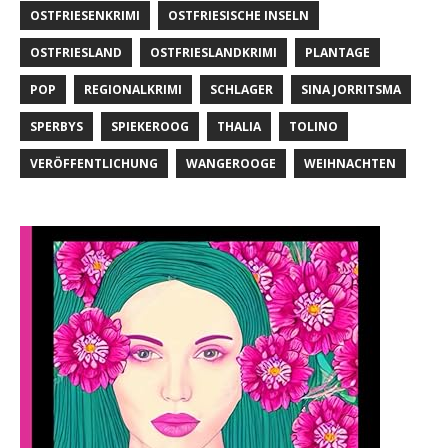
OSTFRIESENKRIMI
OSTFRIESISCHE INSELN
OSTFRIESLAND
OSTFRIESLANDKRIMI
PLANTAGE
POP
REGIONALKRIMI
SCHLAGER
SINA JORRITSMA
SPERBYS
SPIEKEROOG
THALIA
TOLINO
VERÖFFENTLICHUNG
WANGEROOGE
WEIHNACHTEN