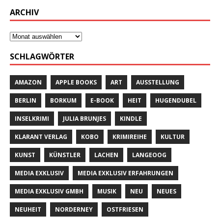
ARCHIV
SCHLAGWÖRTER
AMAZON
APPLE BOOKS
ART
AUSSTELLUNG
BERLIN
BORKUM
E-BOOK
HEIT
HUGENDUBEL
INSELKRIMI
JULIA BRUNJES
KINDLE
KLARANT VERLAG
KOBO
KRIMIREIHE
KULTUR
KUNST
KÜNSTLER
LACHEN
LANGEOOG
MEDIA EXKLUSIV
MEDIA EXKLUSIV ERFAHRUNGEN
MEDIA EXKLUSIV GMBH
MUSIK
NEU
NEUES
NEUHEIT
NORDERNEY
OSTFRIESEN