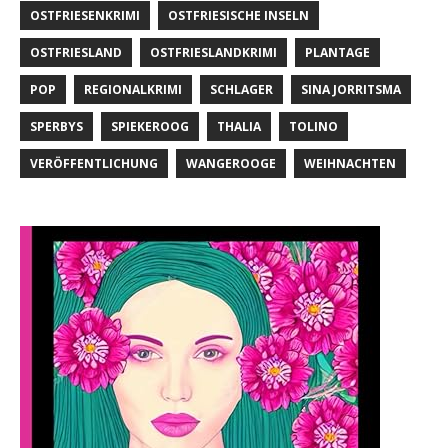
OSTFRIESENKRIMI
OSTFRIESISCHE INSELN
OSTFRIESLAND
OSTFRIESLANDKRIMI
PLANTAGE
POP
REGIONALKRIMI
SCHLAGER
SINA JORRITSMA
SPERBYS
SPIEKEROOG
THALIA
TOLINO
VERÖFFENTLICHUNG
WANGEROOGE
WEIHNACHTEN