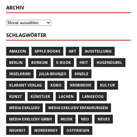
ARCHIV
SCHLAGWÖRTER
AMAZON
APPLE BOOKS
ART
AUSSTELLUNG
BERLIN
BORKUM
E-BOOK
HEIT
HUGENDUBEL
INSELKRIMI
JULIA BRUNJES
KINDLE
KLARANT VERLAG
KOBO
KRIMIREIHE
KULTUR
KUNST
KÜNSTLER
LACHEN
LANGEOOG
MEDIA EXKLUSIV
MEDIA EXKLUSIV ERFAHRUNGEN
MEDIA EXKLUSIV GMBH
MUSIK
NEU
NEUES
NEUHEIT
NORDERNEY
OSTFRIESEN