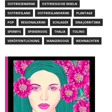
OSTFRIESENKRIMI
OSTFRIESISCHE INSELN
OSTFRIESLAND
OSTFRIESLANDKRIMI
PLANTAGE
POP
REGIONALKRIMI
SCHLAGER
SINA JORRITSMA
SPERBYS
SPIEKEROOG
THALIA
TOLINO
VERÖFFENTLICHUNG
WANGEROOGE
WEIHNACHTEN