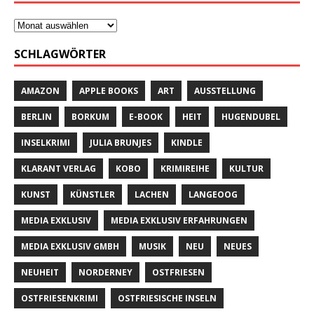
SCHLAGWÖRTER
AMAZON
APPLE BOOKS
ART
AUSSTELLUNG
BERLIN
BORKUM
E-BOOK
HEIT
HUGENDUBEL
INSELKRIMI
JULIA BRUNJES
KINDLE
KLARANT VERLAG
KOBO
KRIMIREIHE
KULTUR
KUNST
KÜNSTLER
LACHEN
LANGEOOG
MEDIA EXKLUSIV
MEDIA EXKLUSIV ERFAHRUNGEN
MEDIA EXKLUSIV GMBH
MUSIK
NEU
NEUES
NEUHEIT
NORDERNEY
OSTFRIESEN
OSTFRIESENKRIMI
OSTFRIESISCHE INSELN