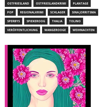
OSTFRIESLAND
OSTFRIESLANDKRIMI
PLANTAGE
POP
REGIONALKRIMI
SCHLAGER
SINA JORRITSMA
SPERBYS
SPIEKEROOG
THALIA
TOLINO
VERÖFFENTLICHUNG
WANGEROOGE
WEIHNACHTEN